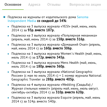
Основное
Адреса
Отзывы
Вопросы по акции
Подписка на журналы от издательского дома
Sanoma
Independent Media
со скидкой до 54%
:
Подписка на 3 выпуска журнала «YES!» (май, июнь, июль
2014 г.) за
93р. вместо 187р.
Подписка на 3 выпуска журнала «Популярная механика»
(апрель, май, июнь 2014 г.) за
158р. вместо 316р.
Подписка на 3 выпуска журнала «Домашний Очаг» (апрель,
май, июнь 2014 г.) за
160р. вместо 306р.
Подписка на 3 выпуска журнала Women`s Health (май, июнь,
июль 2014 г.) за
172р. вместо 345р.
Подписка на 3 выпуска журнала Mens Health (май, июнь,
июль 2014 г.) за
180р. вместо 360р.
Подписка на 3 выпуска журнала «National Geographic
Россия» (с мая по июль 2014 г.) + 1 номер журнала National
Geographic Traveler за
288р. вместо 405р.
Подписка на 4 выпуска журнала «Wedding (Свадьба) /
Журнал стильных невест» (апрель-май, июнь, июль-август,
сентябрь-октябрь 2014 г.) за
310р. вместо 620р.
Подписка на 3 выпуска журнала Esquire (апрель, май, июнь
2014 г.) за 324р. вместо 540р.