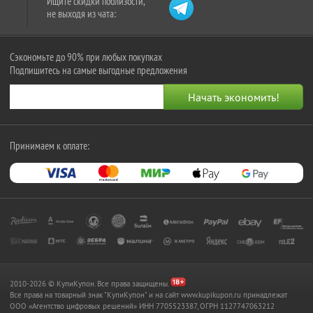
Ищите скидки поблизости,
не выходя из чата:
Сэкономьте до 90% при любых покупках
Подпишитесь на самые выгодные предложения
Принимаем к оплате:
2010-2026 © КупиКупон. Все права защищены.
Все права на товарный знак "КупиКупон" и на сайт www.kupikupon.ru принадлежат
OOO «Агентство цифровых решений» ИНН 7705523387, ОГРН 1127747063212