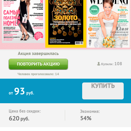
Акция завершилась
108
ПОВТОРИТЬ АКЦИЮ
Купили:
Человек проголосовало: 14
КУПИТЬ
93
от
руб.
Цена без скидки:
Экономия:
620
54%
руб.