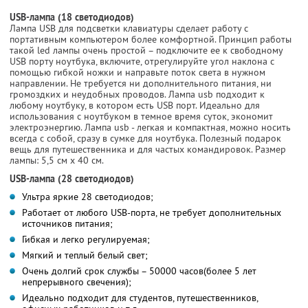
USB-лампа (18 светодиодов)
Лампа USB для подсветки клавиатуры сделает работу с
портативным компьютером более комфортной. Принцип работы
такой led лампы очень простой – подключите ее к свободному
USB порту ноутбука, включите, отрегулируйте угол наклона с
помощью гибкой ножки и направьте поток света в нужном
направлении. Не требуется ни дополнительного питания, ни
громоздких и неудобных проводов. Лампа usb подходит к
любому ноутбуку, в котором есть USB порт. Идеально для
использования с ноутбуком в темное время суток, экономит
электроэнергию. Лампа usb - легкая и компактная, можно носить
всегда с собой, сразу в сумке для ноутбука. Полезный подарок
вещь для путешественника и для частых командировок. Размер
лампы: 5,5 см х 40 см.
USB-лампа (28 светодиодов)
Ультра яркие 28 светодиодов;
Работает от любого USB-порта, не требует дополнительных
источников питания;
Гибкая и легко регулируемая;
Мягкий и теплый белый свет;
Очень долгий срок службы – 50000 часов(более 5 лет
непрерывного свечения);
Идеально подходит для студентов, путешественников,