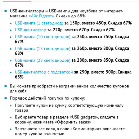
USB-вентиляторы и USB-лампы для ноутбука от интернет-
магазина
«Айс Гаджет».
Скидка до 68%
USB-лампа (1 светодиод)
за 150р. вместо 450р. Скидка 67%
USB-вентилятор
за 220р. вместо 670р. Скидка 67%
USB-лампа (10 светодиодов)
за 250р. вместо 750р. Скидка
67%
USB-лампа (18 светодиодов)
за 260р. вместо 800р. Скидка
68%
USB-лампа (28 светодиодов)
за 280р. вместо 850р. Скидка
67%
USB-вентилятор c подсветкой
за 290р. вместо 900р. Скидка
68%
Вы можете приобрести неограниченное количество купонов
для себя
Порядок действий покупки по купону:
Покупаете купон на сумму, соответствующую номиналу
товара
Выбираете товар в разделе «USB gadgets», кладете в
корзину, нажимаете «Оформить заказ»
Заполняете все поля, в поле «Комментарии» вписываете
номер купона полностью