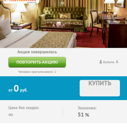
Акция завершилась
6
ПОВТОРИТЬ АКЦИЮ
Купили:
Человек проголосовало: 2
КУПИТЬ
0
от
руб.
Цена без скидки:
Экономия:
∞
51
%