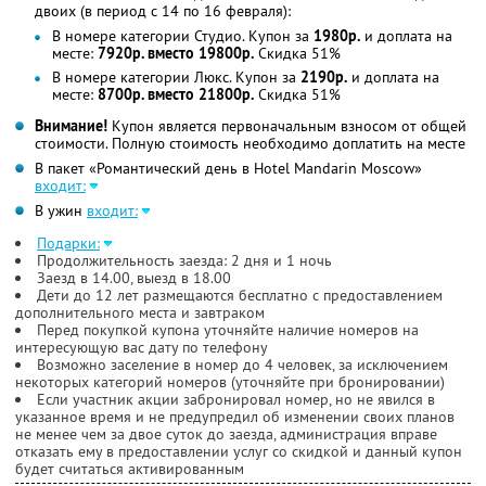
двоих (в период с 14 по 16 февраля):
В номере категории Студио. Купон за
1980р.
и доплата на
месте:
7920р. вместо 19800р.
Скидка 51%
В номере категории Люкс. Купон за
2190р.
и доплата на
месте:
8700р. вместо 21800р.
Скидка 51%
Внимание!
Купон является первоначальным взносом от общей
стоимости. Полную стоимость необходимо доплатить на месте
В пакет «Романтический день в Hotel Mandarin Moscow»
входит:
В ужин
входит:
Подарки:
Продолжительность заезда: 2 дня и 1 ночь
Заезд в 14.00, выезд в 18.00
Дети до 12 лет размещаются бесплатно с предоставлением
дополнительного места и завтраком
Перед покупкой купона уточняйте наличие номеров на
интересующую вас дату по телефону
Возможно заселение в номер до 4 человек, за исключением
некоторых категорий номеров (уточняйте при бронировании)
Если участник акции забронировал номер, но не явился в
указанное время и не предупредил об изменении своих планов
не менее чем за двое суток до заезда, администрация вправе
отказать ему в предоставлении услуг со скидкой и данный купон
будет считаться активированным