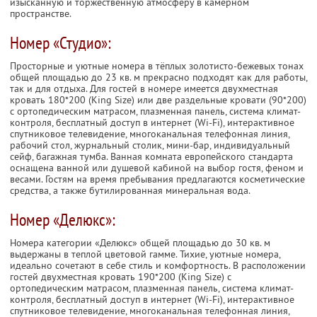
изысканную и торжественную атмосферу в камерном
пространстве.
Номер «Студио»:
Просторные и уютные номера в тёплых золотисто-бежевых тонах
общей площадью до 23 кв. м прекрасно подходят как для работы,
так и для отдыха. Для гостей в номере имеется двухместная
кровать 180*200 (King Size) или две раздельные кровати (90*200)
с ортопедическим матрасом, плазменная панель, система климат-
контроля, бесплатный доступ в интернет (Wi-Fi), интерактивное
спутниковое телевидение, многоканальная телефонная линия,
рабочий стол, журнальный столик, мини-бар, индивидуальный
сейф, багажная тумба. Ванная комната европейского стандарта
оснащена ванной или душевой кабиной на выбор гостя, феном и
весами. Гостям на время пребывания предлагаются косметические
средства, а также бутилированная минеральная вода.
Номер «Делюкс»:
Номера категории «Делюкс» общей площадью до 30 кв. м
выдержаны в теплой цветовой гамме. Тихие, уютные номера,
идеально сочетают в себе стиль и комфортность. В расположении
гостей двухместная кровать 190*200 (King Size) с
ортопедическим матрасом, плазменная панель, система климат-
контроля, бесплатный доступ в интернет (Wi-Fi), интерактивное
спутниковое телевидение, многоканальная телефонная линия,