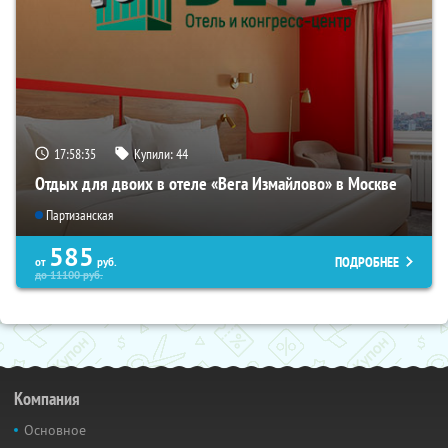
17:58:35
Купили:
44
Отдых для двоих в отеле «Вега Измайлово» в Москве
Партизанская
585
ПОДРОБНЕЕ
от
руб.
до
11100
руб.
Компания
Основное