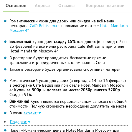
Основное
Адреса
Отзывы
Вопросы по акции
Романтический ужин для двоих или скидка на всё меню
ресторана
Café Bellissima
+ проживание в отеле
Hotel Mandarin
Moscow 4*
Бесплатный
купон дает
скидку 15%
для двоих (в период с 7 по
23 февраля) на все меню ресторана Café Bellissima при отеле
Hotel Mandarin Moscow 4*
В ресторане будут проводиться бесплатные прямые
трансляции игр приуроченных к олимпиаде в Сочи
Также в ресторане будет организована спортивная лотерея
Романтический ужин для двоих (в период с 14 по 16 февраля)
в ресторане Café Bellissima при отеле Hotel Mandarin Moscow
4*. Купон за
500р.
и доплата на месте:
2050р. вместо 5200р.
Скидка 51%
Внимание!
Купон является первоначальным взносом от общей
стоимости. Полную стоимость необходимо доплатить на месте
В ужин
входит:
Подарки:
Пакет «Романтический день в Hotel Mandarin Moscow» для