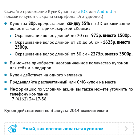
Скачайте приложение КупиКупона для
IOS
или
Android
и
покажите купон с экрана смартфона. Это удобно :)
Купон за
80р.
предоставляет
скидку 35%
на 3D-окрашивание
волос в салоне-парикмахерской «Кошки»
Окрашивание волос длиной до 20 см -
975р. вместо 1500р.
Окрашивание волос длиной от 20 до 30 см -
1625р. вместо
2500р.
Окрашивание волос длиной от 30 см -
2275р. вместо 3500р.
Вы можете приобрести неограниченное количество купонов
для себя и в подарок
Купон действует на одного человека
Предъявляйте распечатанный или СМС-купон на месте
Информацию по условиям акции вы также можете уточнить по
телефону компании:
+7 (4162) 34-17-38
Купон действителен по 3 августа 2014 включительно
Узнай, как воспользоваться купоном