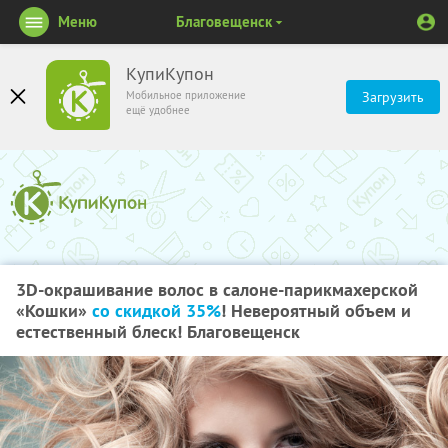
Меню
Благовещенск
КупиКупон
Мобильное приложение
Загрузить
ещё удобнее
3D-окрашивание волос в салоне-парикмахерской
«Кошки»
со скидкой 35%
! Невероятный объем и
естественный блеск! Благовещенск