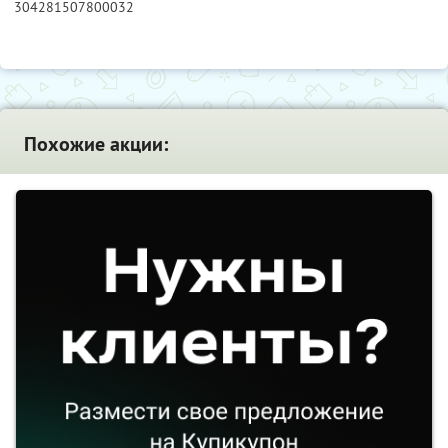
304281507800032
Похожие акции: