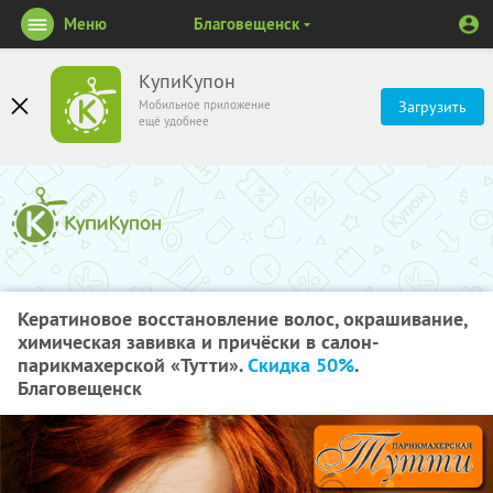
Меню
Благовещенск
КупиКупон
Мобильное приложение
Загрузить
ещё удобнее
Кератиновое восстановление волос, окрашивание,
химическая завивка и причёски в салон-
парикмахерской «Тутти».
Скидка 50%
.
Благовещенск