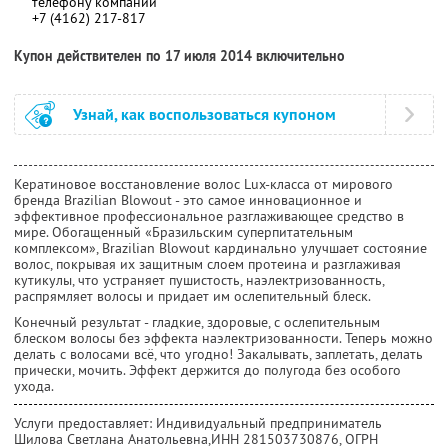
телефону компании
+7 (4162) 217-817
Купон действителен по 17 июля 2014 включительно
Узнай, как воспользоваться купоном
Кератиновое восстановление волос Lux-класса от мирового
бренда Brazilian Blowout - это самое инновационное и
эффективное профессиональное разглаживающее средство в
мире. Обогащенный «Бразильским суперпитательным
комплексом», Brazilian Blowout кардинально улучшает состояние
волос, покрывая их защитным слоем протеина и разглаживая
кутикулы, что устраняет пушистость, наэлектризованность,
распрямляет волосы и придает им ослепительный блеск.
Конечный результат - гладкие, здоровые, с ослепительным
блеском волосы без эффекта наэлектризованности. Теперь можно
делать с волосами всё, что угодно! Закалывать, заплетать, делать
прически, мочить. Эффект держится до полугода без особого
ухода.
Услуги предоставляет: Индивидуальный предприниматель
Шилова Светлана Анатольевна,
ИНН 281503730876
, ОГРН