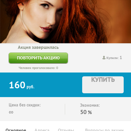
Акция завершилась
1
ПОВТОРИТЬ АКЦИЮ
Купили:
Человек проголосовало: 0
КУПИТЬ
160
руб.
Цена без скидки:
Экономия:
∞
50
%
Основное
Адреса
Отзывы
Вопросы по акции