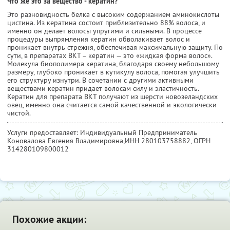
Что же это за вещество - кератин?
Это разновидность белка с высоким содержанием аминокислоты
цистина. Из кератина состоит приблизительно 88% волоса, и
именно он делает волосы упругими и сильными. В процессе
процедуры выпрямления кератин обволакивает волос и
проникает внутрь стрежня, обеспечивая максимальную защиту. По
сути, в препаратах ВКТ – кератин — это «жидкая форма волос».
Молекула биополимера кератина, благодаря своему небольшому
размеру, глубоко проникает в кутикулу волоса, помогая улучшить
его структуру изнутри. В сочетании с другими активными
веществами кератин придает волосам силу и эластичность.
Кератин для препарата ВКТ получают из шерсти новозеландских
овец, именно она считается самой качественной и экологически
чистой.
Услуги предоставляет: Индивидуальный Предприниматель
Коновалова Евгения Владимировна,
ИНН 280103758882
, ОГРН
314280109800012
Похожие акции: