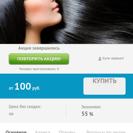
Акция завершилась
ПОВТОРИТЬ АКЦИЮ
Купи первым!
Человек проголосовало: 0
КУПИТЬ
100
от
руб.
Цена без скидки:
Экономия:
∞
55
%
Основное
Адреса
Отзывы
Вопросы по акции