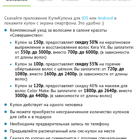
Скачайте приложение КупиКупона для
IOS
или
Android
и
покажите купон с экрана смартфона. Это удобно :)
Комплексный уход за волосами в салоне красоты
«Совершенство»:
Купон за
150р.
предоставляет
скидку 50%
на кератиновое
выпрямление и восстановление волос Kera Vit. Вы заплатите:
от
350р. до 3000р.
вместо
700р. до 6000р.
(в зависимости
от длины волос)
Купон за
100р.
предоставляет
скидку 55%
на горячее
обёртывание волос с шёлком. Вы заплатите: от
720р. до
1080р.
вместо
1600р. до 2400р.
(в зависимости от длины
волос)
Купон за
120р.
предоставляет скидку 40% на макияж для
волос Color Make. Вы заплатите: от
1800р. до 2640р.
вместо
3000р. до 4400р.
(в зависимости от длины волос)
Купон действует на одного человека
Вы можете приобрести неограниченное количество купонов
для себя и в подарок
Необходима предварительная запись по телефону
Предъявляйте распечатанный или смс-купон на месте
Скидка по купону не суммируется с другими специальными