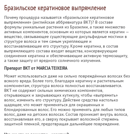
Бразильское кератиновое выпрямление
Почему процедура называется «бразильское кератиновое
выпрямление» (английская аббревиатура ВКТ)? В составе
формулы уникальные растения из Бразилии, а также множество
активных компонентов, основным из которых является кератин —
вещество, связывающее существующие дисульфидные мостики в
структуре волоса и тем самым укрепляющее и
восстанавливающее его структуру. Кроме кератина, в состав
выпрямляющего состава входят вещества, консервирующие
соединения кератина и обеспечивающие активную термозащиту,
а также защиту от вредного солнечного излучения.
Препарат ВКТ от MARCIA TEIXEIRA
Может использоваться даже на сильно повреждённых волосах без
всякого вреда. Более того, благодаря кератину и растительным
компонентам, структура волоса полностью восстанавливается.
BKT не содержит сильных химических компонентов,
открывающих и закрывающих кутикулу, чтобы «выпрямить»
волос, изменить его структуру. Действие средства настолько
щадящее, что может применяться для окрашенных и
блондированных волос. Его можно применять для любых типов
волос, даже на детских волосах. Состав проникает внутрь волоса,
восстанавливая его, а сверху покрывает волосяной стержень
защитной пленкой, предотвращая дальнейшее повреждение.