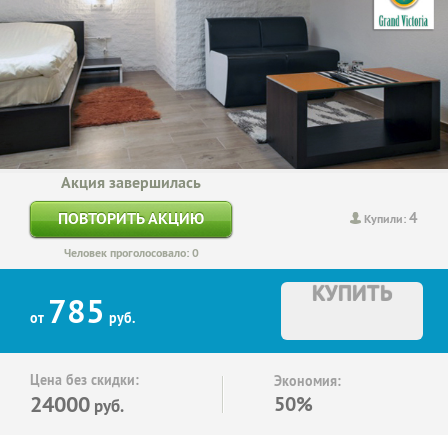
Акция завершилась
4
ПОВТОРИТЬ АКЦИЮ
Купили:
Человек проголосовало: 0
КУПИТЬ
785
от
руб.
Цена без скидки:
Экономия:
24000
50%
руб.