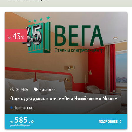
43
%
до
04:24:04
Купили:
44
Отдых для двоих в отеле «Вега Измайлово» в Москве
Партизанская
585
ПОДРОБНЕЕ
от
руб.
до
11100
руб.