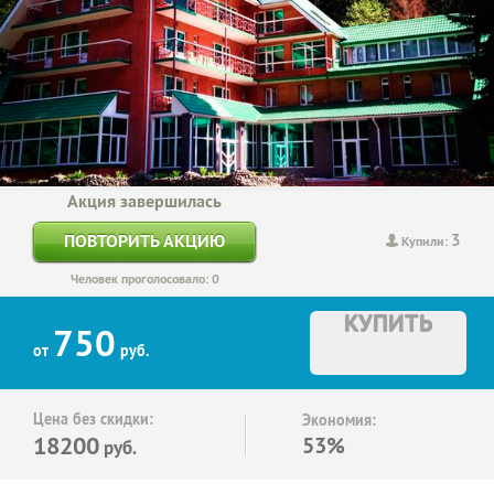
Акция завершилась
3
ПОВТОРИТЬ АКЦИЮ
Купили:
Человек проголосовало: 0
КУПИТЬ
750
от
руб.
Цена без скидки:
Экономия:
18200
53%
руб.