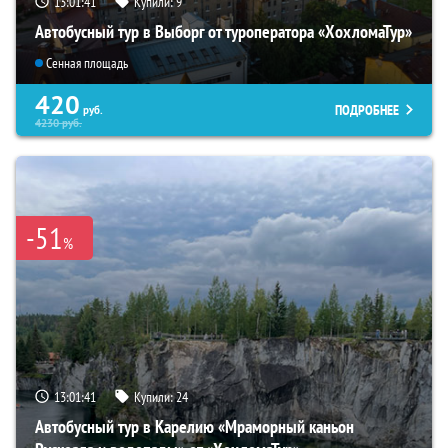
13:01:40
Купили:
9
Автобусный тур в Выборг от туроператора «ХохломаТур»
Сенная площадь
420
ПОДРОБНЕЕ
руб.
4230
руб.
-51
%
13:01:40
Купили:
24
Автобусный тур в Карелию «Мраморный каньон