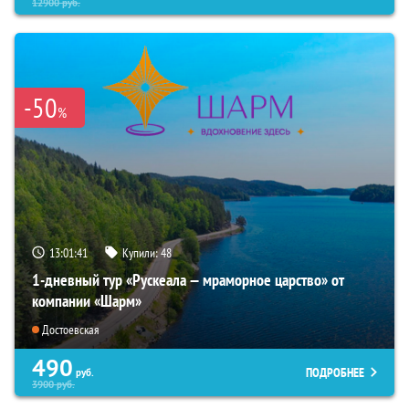
12900
руб.
-50
%
13:01:40
Купили:
48
1-дневный тур «Рускеала — мраморное царство» от
компании «Шарм»
Достоевская
490
ПОДРОБНЕЕ
руб.
3900
руб.