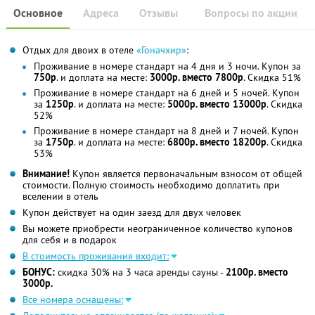
Основное
Адреса
Отзывы
Вопросы по акции
Отдых для двоих в отеле
«Гоначхир»
:
Проживание в номере стандарт на 4 дня и 3 ночи. Купон за
750р
. и доплата на месте:
3000р. вместо 7800р
. Скидка 51%
Проживание в номере стандарт на 6 дней и 5 ночей. Купон
за
1250р
. и доплата на месте:
5000р. вместо 13000р
. Скидка
52%
Проживание в номере стандарт на 8 дней и 7 ночей. Купон
за
1750р
. и доплата на месте:
6800р. вместо 18200р
. Скидка
53%
Внимание!
Купон является первоначальным взносом от общей
стоимости. Полную стоимость необходимо доплатить при
вселении в отель
Купон действует на один заезд для двух человек
Вы можете приобрести неограниченное количество купонов
для себя и в подарок
В стоимость проживания входит:
БОНУС:
скидка 30% на 3 часа аренды сауны -
2100р. вместо
3000р.
Все номера оснащены: