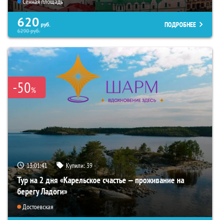
Сенная площадь
620
ПОДРОБНЕЕ
руб.
6290
руб.
-50
%
13:01:40
Купили:
39
Тур на 2 дня «Карельское счастье — проживание на
берегу Ладоги»
Достоевская