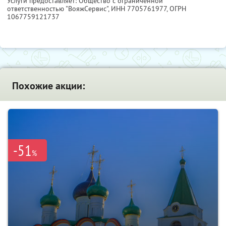
Услуги предоставляет: Общество с ограниченной
ответственностью "ВояжСервис",
ИНН 7705761977
, ОГРН
1067759121737
Похожие акции:
-51
%