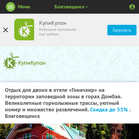
Меню
Благовещенск
КупиКупон
Мобильное приложение
Загрузить
ещё удобнее
Отдых для двоих в отеле «Гоначхир» на
территории заповедной зоны в горах Домбая.
Великолепные горнолыжные трассы, уютный
номер и множество развлечений.
Скидка до 53%
.
Благовещенск