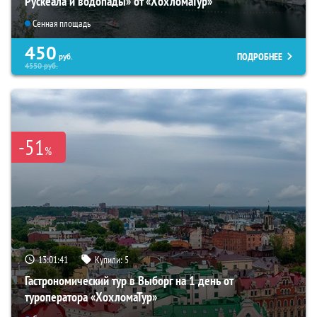
Рускеала и водопады» от «ХохломаТур»
Сенная площадь
450
ПОДРОБНЕЕ
руб.
4550
руб.
-51
%
13:01:40
Купили:
5
Гастрономический тур в Выборг на 1 день от
туроператора «ХохломаТур»