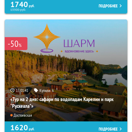
1740
ПОДРОБНЕЕ
руб.
13900
руб.
-50
%
13:01:40
Купили:
6
«Тур на 2 дня: сафари по водопадам Карелии и парк
“Рускеала"»
Достоевская
1620
ПОДРОБНЕЕ
руб.