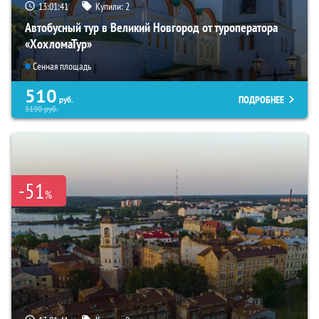
13:01:40
Купили:
2
Автобусный тур в Великий Новгород от туроператора
«ХохломаТур»
Сенная площадь
510
ПОДРОБНЕЕ
руб.
5190
руб.
-51
%