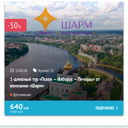
-50
%
13:01:40
Купили:
12
1-дневный тур «Псков — Изборск — Печоры» от
компании «Шарм»
Достоевская
640
ПОДРОБНЕЕ
руб.
5100
руб.