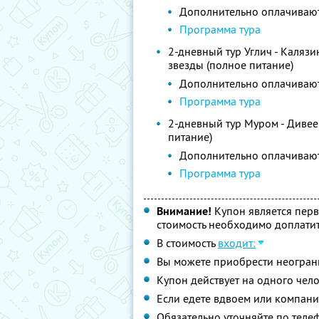
Дополнительно оплачивают
Программа тура
2-дневный тур Углич - Каляз
звезды (полное питание)
Дополнительно оплачивают
Программа тура
2-дневный тур Муром - Дивее
питание)
Дополнительно оплачивают
Программа тура
Внимание!
Купон является пер
стоимость необходимо доплатит
В стоимость
входит:
Вы можете приобрести неограни
Купон действует на одного чел
Если едете вдвоем или компани
Обязательно уточняйте по теле