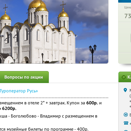
Цена
7
Вопросы по акции
К
Туроператор Русь»
мещением в отеле 2* + завтрак. Купон за
600р.
и
о 6200р.
екша - Боголюбово - Владимир с размещением в
ся музейные билеты по программе - 400р.