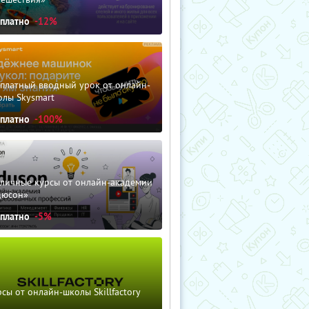
сплатно
-12%
сплатный вводный урок от онлайн-
олы Skysmart
сплатно
-100%
зличные курсы от онлайн-академии
дюсон»
сплатно
-5%
сы от онлайн-школы Skillfactory