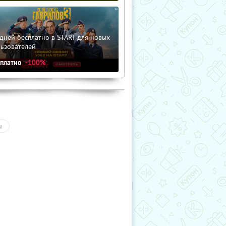
дней бесплатно в START для новых
льзователей
сплатно
-100%
ы