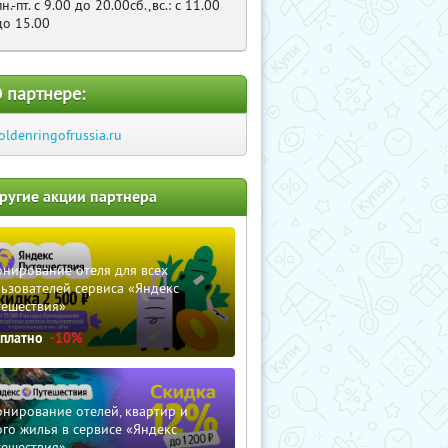
пн.-пт. с 9.00 до 20.00сб.,вс.: с 11.00
до 15.00
 партнере:
oldenringofrussia.ru
ругие акции партнера
нирование отеля для всех
ьзователей сервиса «Яндекс
тешествия»
сплатно
-10%
нирование отелей, квартир и
го жилья в сервисе «Яндекс
тешествия»