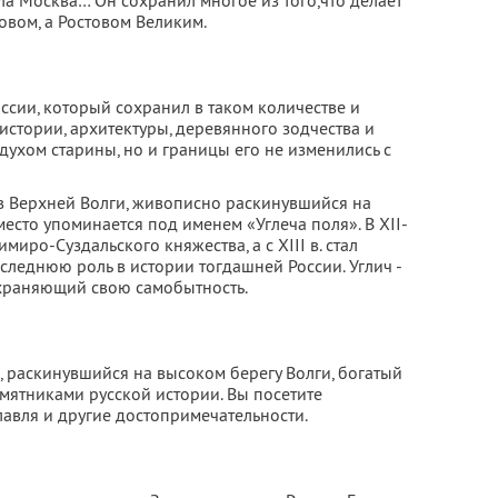
ла Москва… Он сохранил многое из того,что делает
овом, а Ростовом Великим.
оссии, который сохранил в таком количестве и
истории, архитектуры, деревянного зодчества и
 духом старины, но и границы его не изменились с
ов Верхней Волги, живописно раскинувшийся на
место упоминается под именем «Углеча поля». В XII-
имиро-Суздальского княжества, а с XIII в. стал
оследнюю роль в истории тогдашней России. Углич -
храняющий свою самобытность.
, раскинувшийся на высоком берегу Волги, богатый
мятниками русской истории. Вы посетите
авля и другие достопримечательности.