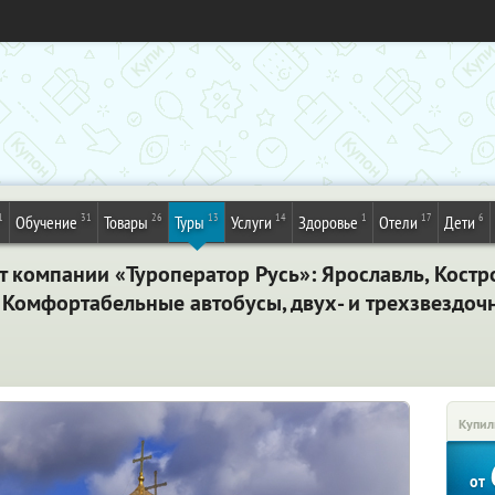
1
31
26
13
14
1
17
6
Обучение
Товары
Туры
Услуги
Здоровье
Отели
Дети
т компании «Туроператор Русь»: Ярославль, Костр
! Комфортабельные автобусы, двух- и трехзвездочн
Купил
от