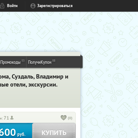
Войти
Зарегистрироваться
53
88
Промокоды
ПолучиКупон
ома, Суздаль, Владимир и
ые отели, экскурсии.
71
(0)
и:
600
КУПИТЬ
руб.