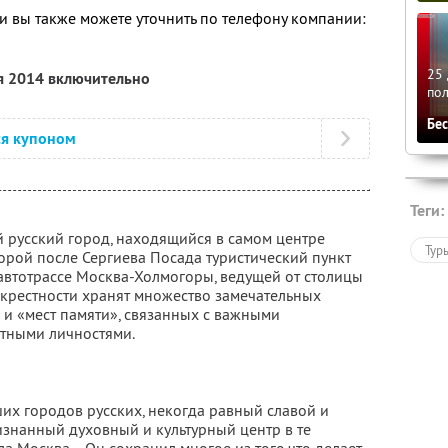
 вы также можете уточнить по телефону компании:
25 
я 2014 включительно
по
Бе
ся купоном
Теги:
й русский город, находящийся в самом центре
Тур
второй после Сергиева Посада туристический пункт
автотрассе Москва-Холмогоры, ведущей от столицы
окрестности хранят множество замечательных
 и «мест памяти», связанных с важными
стными личностями.
их городов русских, некогда равный славой и
изнанный духовный и культурный центр в те