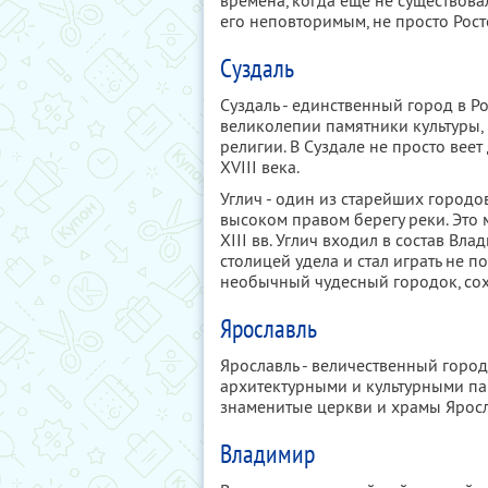
времена, когда ещё не существова
его неповторимым, не просто Рост
Суздаль
Суздаль - единственный город в Р
великолепии памятники культуры, 
религии. В Суздале не просто веет
XVIII века.
Углич - один из старейших город
высоком правом берегу реки. Это 
XIII вв. Углич входил в состав Влад
столицей удела и стал играть не п
необычный чудесный городок, со
Ярославль
Ярославль - величественный город
архитектурными и культурными па
знаменитые церкви и храмы Яросл
Владимир