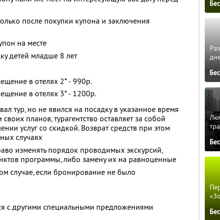
Бе
олько после покупки купона и заключения
упон на месте
Ра
ку детей младше 8 лет
дне
Бе
щение в отелях 2* - 990р.
щение в отелях 3* - 1200р.
ал тур, но не явился на посадку в указанное время
Люб
своих планов, турагентство оставляет за собой
тра
лении услуг со скидкой. Возврат средств при этом
ных случаях
Бе
раво изменять порядок проводимых экскурсий,
нктов программы, либо замену их на равноценные
том случае, если бронирование не было
Пер
«З
тся с другими специальными предложениями
Бе