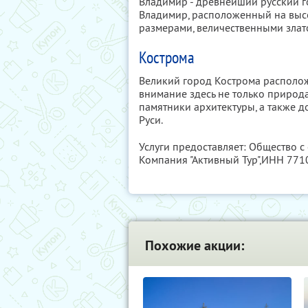
Владимир - древнейший русский г
Владимир, расположенный на высо
размерами, величественными зла
Кострома
Великий город Кострома располож
внимание здесь не только природа.
памятники архитектуры, а также 
Руси.
Услуги предоставляет: Общество с
Компания "Активный Тур",
ИНН 771
Похожие акции: