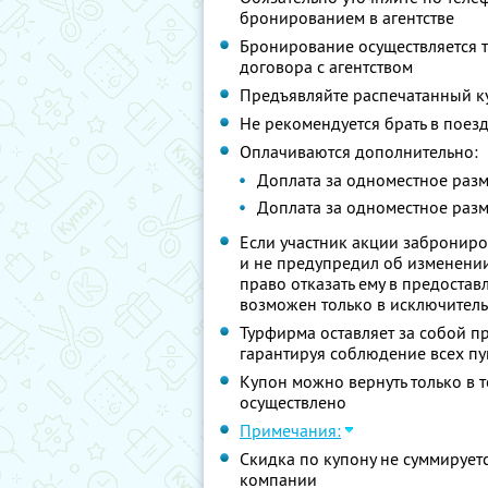
бронированием в агентстве
Бронирование осуществляется т
договора с агентством
Предъявляйте распечатанный к
Не рекомендуется брать в поезд
Оплачиваются дополнительно:
Доплата за одноместное разме
Доплата за одноместное разме
Если участник акции заброниров
и не предупредил об изменении 
право отказать ему в предостав
возможен только в исключитель
Турфирма оставляет за собой п
гарантируя соблюдение всех пу
Купон можно вернуть только в 
осуществлено
Примечания:
Скидка по купону не суммируе
компании