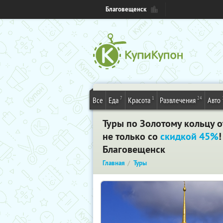
Благовещенск
7
1
24
Все
Еда
Красота
Развлечения
Авто
Туры по Золотому кольцу о
не только со
скидкой 45%
Благовещенск
Главная
Туры