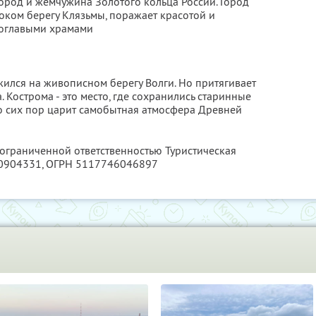
ород и жемчужина Золотого кольца России. Город
ком берегу Клязьмы, поражает красотой и
тоглавыми храмами
ился на живописном берегу Волги. Но притягивает
 Кострома - это место, где сохранились старинные
до сих пор царит самобытная атмосфера Древней
 ограниченной ответственностью Туристическая
0904331
, ОГРН 5117746046897