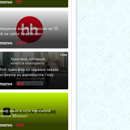
сплатно
-5%
змещение вашей вакансии на 30
й на сайте HeadHunter
сплатно
-100%
ой трансфер от сервиса заказа
нсферов из аэропортов i'way
сплатно
-10%
вый заказ в сети магазинов
олотое Яблоко»
сплатно
-20%