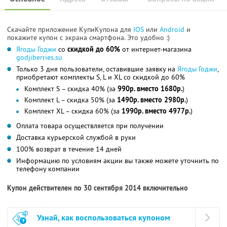
Скачайте приложение КупиКупона для
IOS
или
Android
и
покажите купон с экрана смартфона. Это удобно :)
Ягоды Годжи
со
скидкой до 60%
от интернет-магазина
godjiberries.su
Только 3 дня пользователи, оставившие заявку на
Ягоды Годжи
,
приобретают комплекты S, L и XL со скидкой до 60%
Комплект S – скидка 40% (за
990р. вместо 1680р.
)
Комплект L – скидка 50% (за
1490р. вместо 2980р.
)
Комплект XL – скидка 60% (за
1990р. вместо 4977р.
)
Оплата товара осуществляется при получении
Доставка курьерской службой в руки
100% возврат в течение 14 дней
Информацию по условиям акции вы также можете уточнить по
телефону компании
Купон действителен по 30 сентября 2014 включительно
Узнай, как воспользоваться купоном