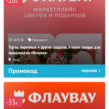
-20
%
14:33:47
Получили:
6
Торты, пирожные и другие сладости, а также товары для
праздника на «Флаувау»
Россия
Промокод
ПОДРОБНЕЕ
-33
%