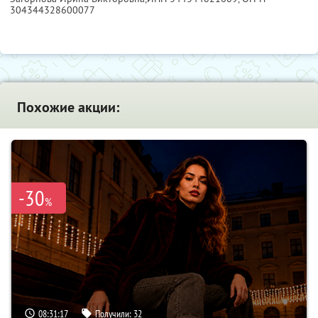
304344328600077
Похожие акции:
-30
%
08:31:16
Получили:
32