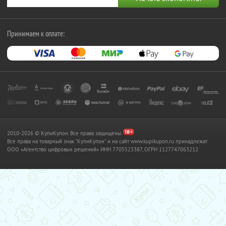
Принимаем к оплате:
2010-2026 © КупиКупон. Все права защищены.
Все права на товарный знак "КупиКупон" и на сайт www.kupikupon.ru принадлежат
OOO «Агентство цифровых решений» ИНН 7705523387, ОГРН 1127747063212