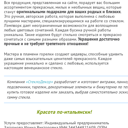
Вся продукция, представленная на сайте, порадует вас большим
ассортиментом прекрасных, милых и необычных вещиц, которые
станут
оригинальными подарками для ваших родных и близких
.
Это ручная, авторская работа, которая выполнена с любовью
лучшими мастерами, специализирующимися на работе со стеклом.
Лэмпворк дает неограниченные возможности для воплощения
любых цветовых сочетаний. Каждая бусина ручной работы
уникальна. Такие изделия будут стильно смотреться и прекрасно
сочетаться с самыми разными образами.
Украшения достаточно
прочные и не требуют трепетного отношения!
Мастера в пламени горелки создают шедевры, способные удивить
даже самых взыскательных ценителей прекрасного. Каждое
украшение уникально и сделано с любовью, используется
настоящее венецианское стекло.
Компания
«СтеклоДекор»
разработает и изготовит витражи, панно,
подсвечники, тарелки, декоративные элементы и бижутерию по те
купить готовое изделие или заказать, выбрав самостоятельно эски
гамму стекла.
Красота по-итальянски!
Услуги предоставляет: Индивидуальный предприниматель
Загорнова Ирина Викторовна,
ИНН 344344821609
, ОГРН