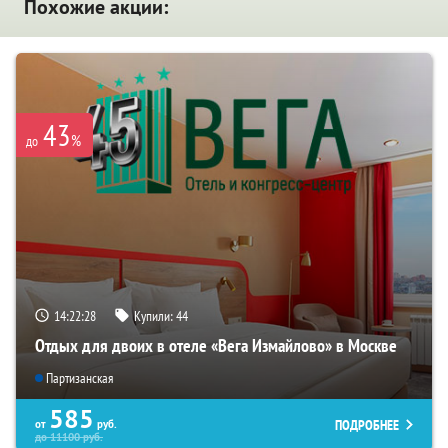
Похожие акции:
43
%
до
14:22:28
Купили:
44
Отдых для двоих в отеле «Вега Измайлово» в Москве
Партизанская
585
ПОДРОБНЕЕ
от
руб.
до
11100
руб.