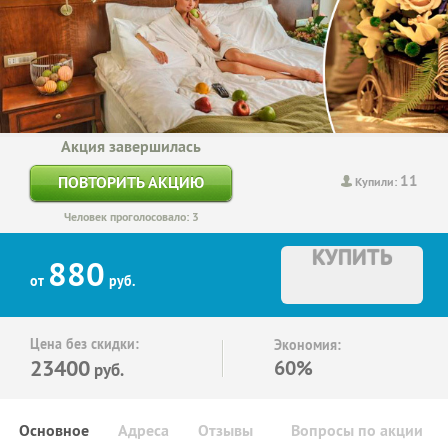
Акция завершилась
11
ПОВТОРИТЬ АКЦИЮ
Купили:
Человек проголосовало: 3
КУПИТЬ
880
от
руб.
Цена без скидки:
Экономия:
23400
60%
руб.
Основное
Адреса
Отзывы
Вопросы по акции