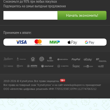
Сэкономьте до 90% при любых покупках
Подпишитесь на самые выгодные предложения
Принимаем к оплате:
2010-2026 © КупиКупон. Все права защищены.
Все права на товарный знак "КупиКупон" и на сайт www.kupikupon.ru принадлежат
OOO «Агентство цифровых решений» ИНН 7705523387, ОГРН 1127747063212