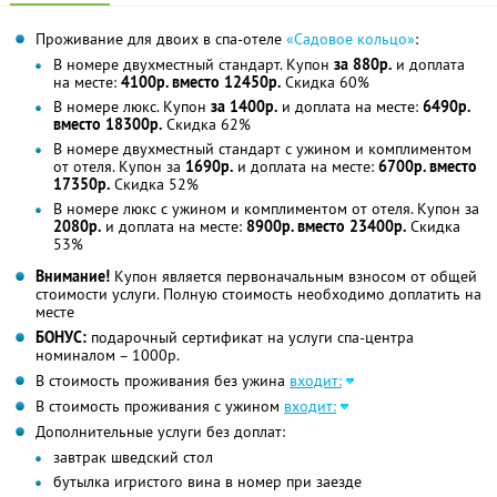
Проживание для двоих в спа-отеле
«Садовое кольцо»
:
В номере двухместный стандарт. Купон
за 880р.
и доплата
на месте:
4100р. вместо 12450р.
Скидка 60%
В номере люкс. Купон
за 1400р.
и доплата на месте:
6490р.
вместо 18300р.
Скидка 62%
В номере двухместный стандарт с ужином и комплиментом
от отеля. Купон за
1690р.
и доплата на месте:
6700р. вместо
17350р.
Скидка 52%
В номере люкс с ужином и комплиментом от отеля. Купон за
2080р.
и доплата на месте:
8900р. вместо 23400р.
Скидка
53%
Внимание!
Купон является первоначальным взносом от общей
стоимости услуги. Полную стоимость необходимо доплатить на
месте
БОНУС:
подарочный сертификат на услуги спа-центра
номиналом – 1000р.
В стоимость проживания без ужина
входит:
В стоимость проживания с ужином
входит:
Дополнительные услуги без доплат:
завтрак шведский стол
бутылка игристого вина в номер при заезде