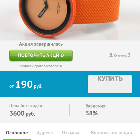
Акция завершилась
2
ПОВТОРИТЬ АКЦИЮ
Купили:
Человек проголосовало: 0
КУПИТЬ
190
от
руб.
Цена без скидки:
Экономия:
3600
58%
руб.
Основное
Адреса
Отзывы
Вопросы по акции