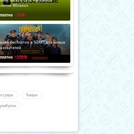
олотое Яблоко»
сплатно
-20%
дней бесплатно в START для новых
льзователей
сплатно
-100%
ессуары
Товары
учиКупон