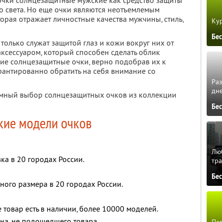
очки солнцезащитные мужские как средство защиты
о света. Но еще очки являются неотъемлемым
орая отражает личностные качества мужчины, стиль,
Кур
Бе
олько служат защитой глаз и кожи вокруг них от
аксессуаром, который способен сделать облик
ие солнцезащитные очки, верно подобрав их к
арантированно обратить на себя внимание со
Ра
дне
ромный выбор солнцезащитных очков из коллекции
Бе
кие модели очков
Люб
ка в 20 городах России.
тра
Бе
ого размера в 20 городах России.
 товар есть в наличии, более 10000 моделей.
на, не подошедшего товара.
Пер