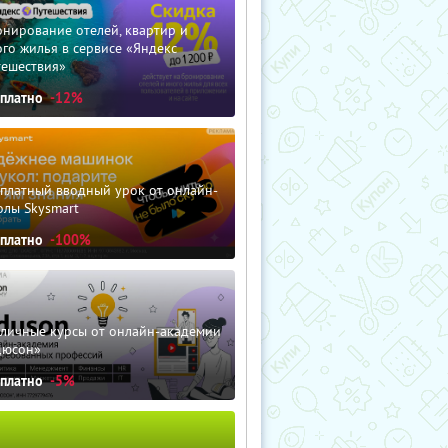
нирование отелей, квартир и
го жилья в сервисе «Яндекс
тешествия»
сплатно
-12%
сплатный вводный урок от онлайн-
олы Skysmart
сплатно
-100%
зличные курсы от онлайн-академии
дюсон»
сплатно
-5%