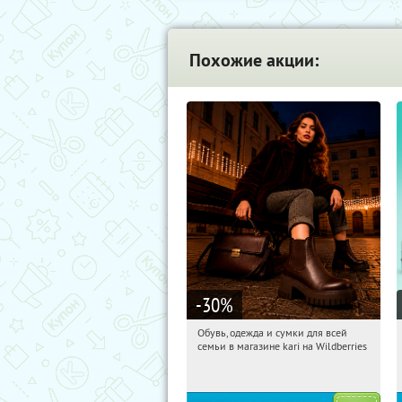
Похожие акции:
-30
%
Обувь, одежда и сумки для всей
09:22:01
Получили:
32
семьи в магазине kari на Wildberries
Россия