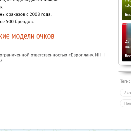
«З
ок
ных заказов с 2008 года.
Бе
ее 500 брендов.
кие модели очков
25 
по
с ограниченной ответственностью «Европлан»,
ИНН
Бе
72
Теги:
Акс
Пол