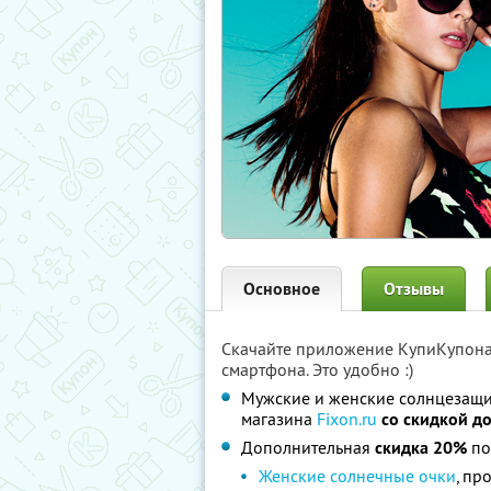
Основное
Отзывы
Скачайте приложение КупиКупон
смартфона. Это удобно :)
Мужские и женские солнцезащит
магазина
Fixon.ru
со скидкой д
Дополнительная
скидка 20%
по
Женские солнечные очки
, пр