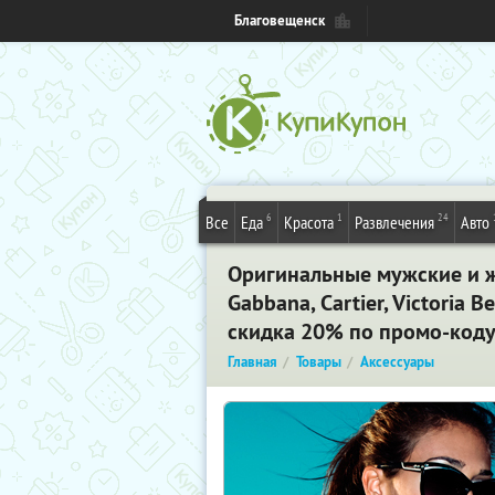
Благовещенск
6
1
24
Все
Еда
Красота
Развлечения
Авто
Оригинальные мужские и же
Gabbana, Cartier, Victoria 
скидка 20% по промо-коду 
Главная
Товары
Аксессуары