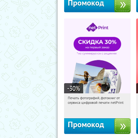
Промокод
-30
%
Печать фотографий, фотокниг от
09:22:01
Получили:
4
сервиса цифровой печати netPrint
Россия
Промокод