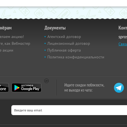
тнёрам
Документы
Кон
елаем акцию!
Агентский договор
spro
е, как Вебмастер
Лицензионный договор
Связ
е акции
Публичная оферта
Политика конфиденциальности
Ищите скидки поблизости,
не выходя из чата: