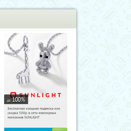
100
%
до
Бесплатная изящная подвеска или
09:22:01
Получили:
74
скидка 500р. в сети ювелирных
Россия
магазинов SUNLIGHT