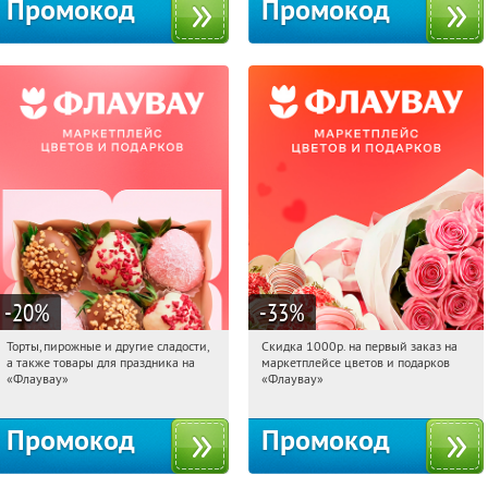
Промокод
Промокод
-20
%
-33
%
Торты, пирожные и другие сладости,
Скидка 1000р. на первый заказ на
09:22:01
Получили:
6
09:22:01
Получили:
18
а также товары для праздника на
маркетплейсе цветов и подарков
Россия
Россия
«Флаувау»
«Флаувау»
Промокод
Промокод