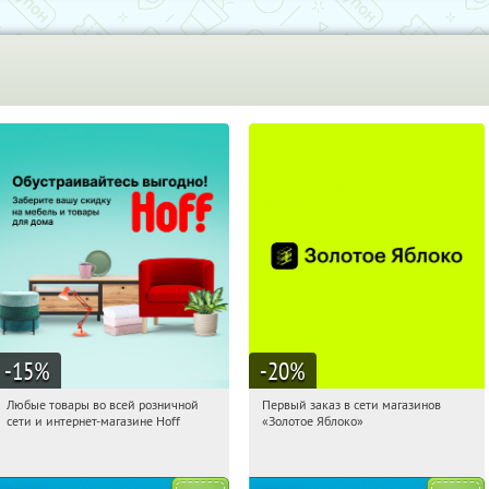
-15
%
-20
%
Любые товары во всей розничной
Первый заказ в сети магазинов
09:22:01
Получили:
83
09:22:01
Получи первым!
сети и интернет-магазине Hoff
«Золотое Яблоко»
Москва, 1-й Волоколамский проезд,
Россия
10с1