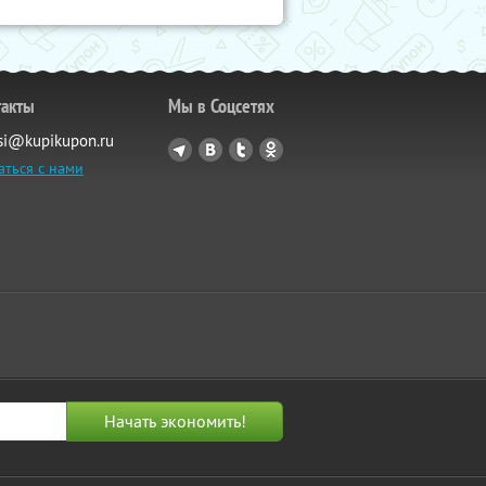
такты
Мы в Соцсетях
si@kupikupon.ru
аться с нами