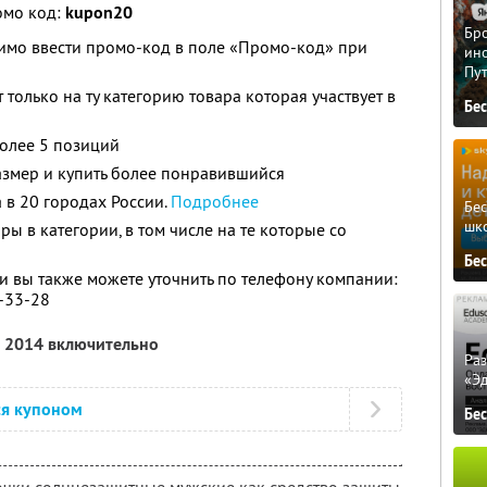
омо код:
kupon20
Бро
имо ввести промо-код в поле «Промо-код» при
ино
Пу
 только на ту категорию товара которая участвует в
Бе
более 5 позиций
азмер и купить более понравившийся
 в 20 городах России.
Подробнее
Бе
шк
ры в категории, в том числе на те которые со
Бе
 вы также можете уточнить по телефону компании:
5-33-28
а 2014 включительно
Ра
«Э
ся купоном
Бе