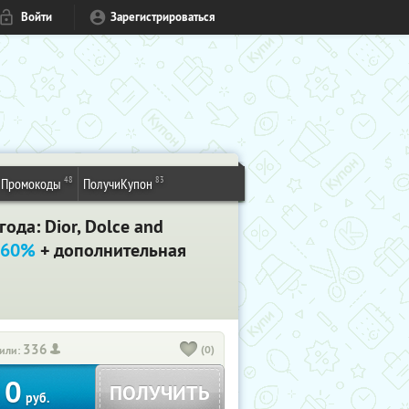
Войти
Зарегистрироваться
48
83
Промокоды
ПолучиКупон
да: Dior, Dolce and
 60%
+ дополнительная
336
(0)
или:
0
ПОЛУЧИТЬ
руб.