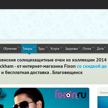
1
31
26
13
12
1
16
6
Обучение
Товары
Туры
Услуги
Здоровье
Отели
Дети
нские солнцезащитные очки из коллекции 2014 го
Beckham - от интернет-магазина Fixon
со скидкой до
и бесплатная доставка . Благовещенск
Получ