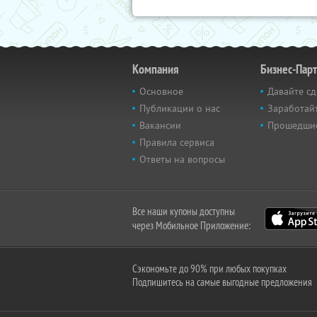
Компания
Бизнес-Пар
Основное
Давайте сд
Публикации о нас
Заработайт
Вакансии
Прошедши
Правила сервиса
Ответы на вопросы
Все наши купоны доступны
через Мобильное Приложение:
Сэкономьте до 90% при любых покупках
Подпишитесь на самые выгодные предложения