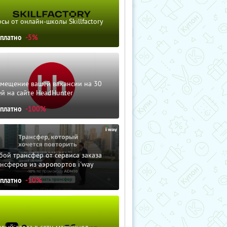
сы от онлайн-школы Skillfactory
сплатно
-5%
змещение вашей вакансии на 30
й на сайте HeadHunter
сплатно
-100%
ой трансфер от сервиса заказа
нсферов из аэропортов i'way
сплатно
-10%
вый заказ в сети магазинов