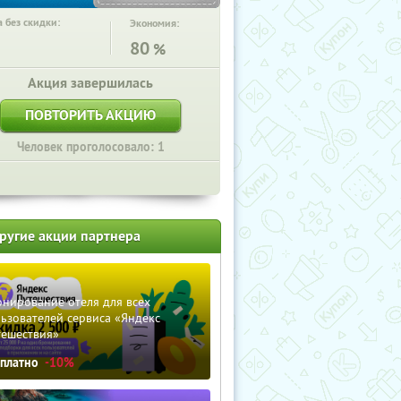
 без скидки:
Экономия:
80
%
Акция завершилась
ПОВТОРИТЬ АКЦИЮ
Человек проголосовало: 1
ругие акции партнера
нирование отеля для всех
ьзователей сервиса «Яндекс
тешествия»
сплатно
-10%