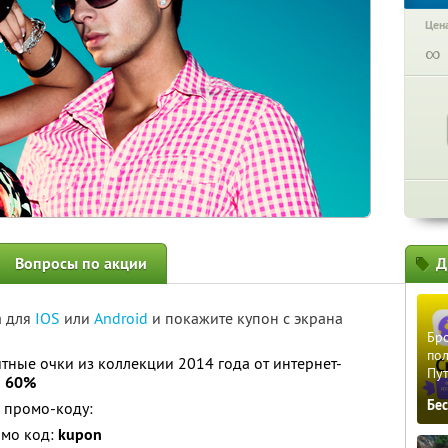
Цена
∞
Вопросы по акции
Д
а для
IOS
или
Android
и покажите купон с экрана
Бро
пол
ные очки из коллекции 2014 года от интернет-
Пу
о 60%
Бе
 промо-коду:
омо код:
kupon