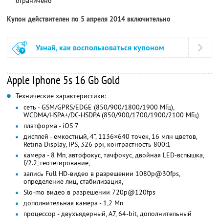
ограничено
Купон действителен по 5 апреля 2014 включительно
Узнай, как воспользоваться купоном
Apple Iphone 5s 16 Gb Gold
Технические характеристики:
сеть - GSM/GPRS/EDGE (850/900/1800/1900 МГц),
WCDMA/HSPA+/DC-HSDPA (850/900/1700/1900/2100 МГц)
платформа - iOS 7
дисплей - емкостный, 4”, 1136×640 точек, 16 млн цветов,
Retina Display, IPS, 326 ppi, контрастность 800:1
камера - 8 Мп, автофокус, тачфокус, двойная LED-вспышка,
f/2.2, геотегирование,
запись Full HD-видео в разрешении 1080p@30fps,
определение лиц, стабилизация,
Slo-mo видео в разрешении 720p@120fps
дополнительная камера - 1,2 Мп
процессор - двухъядерный, A7, 64-bit, дополнительный