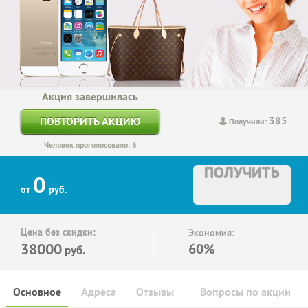
Акция завершилась
385
ПОВТОРИТЬ АКЦИЮ
Получили:
Человек проголосовало: 6
ПОЛУЧИТЬ
0
от
руб.
Цена без скидки:
Экономия:
38000
60%
руб.
Основное
Адреса
Отзывы
Вопросы по акции