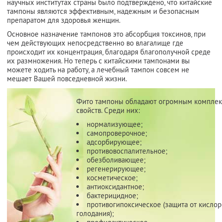
научных институтах страны было подтверждено, что китайские
тампоны являются эффективным, надежным и безопасным
препаратом для здоровья женщин.
Основное назначение тампонов это абсорбция токсинов, при
чем действующих непосредственно во влагалище где
происходит их концентрация, благодаря благополучной среде
их размножения. Но теперь с китайскими тампонами вы
можете ходить на работу, а лечебный тампон совсем не
мешает Вашей повседневной жизни.
Фито тампоны обладают огромным компле
свойств. Среди них:
нормализующее;
самопроверочное;
адсорбирующее;
противовоспалительное;
обезболивающее;
регенерирующее;
косметическое;
антиоксидантное;
бактерицидное;
противогипоксическое (защита от кисло
голодания);