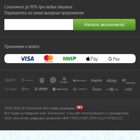
Сэкономьте до 90% при любых покупках
Подпишитесь на самые выгодные предложения
Принимаем к оплате:
2010-2026 © КупиКупон. Все права защищены.
Все права на товарный знак "КупиКупон" и на сайт www.kupikupon.ru принадлежат
OOO «Агентство цифровых решений» ИНН 7705523387, ОГРН 1127747063212