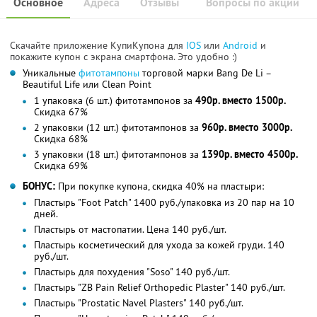
Основное
Адреса
Отзывы
Вопросы по акции
Скачайте приложение КупиКупона для
IOS
или
Android
и
покажите купон с экрана смартфона. Это удобно :)
Уникальные
фитотампоны
торговой марки Bang De Li –
Beautiful Life или Clean Point
1 упаковка (6 шт.) фитотампонов за
490р. вместо 1500р.
Скидка 67%
2 упаковки (12 шт.) фитотампонов за
960р. вместо 3000р.
Скидка 68%
3 упаковки (18 шт.) фитотампонов за
1390р. вместо 4500р.
Скидка 69%
БОНУС:
При покупке купона, скидка 40% на пластыри:
Пластырь "Foot Patch" 1400 руб./упаковка из 20 пар на 10
дней.
Пластырь от мастопатии. Цена 140 руб./шт.
Пластырь косметический для ухода за кожей груди. 140
руб./шт.
Пластырь для похудения "Soso" 140 руб./шт.
Пластырь "ZB Pain Relief Orthopedic Plaster" 140 руб./шт.
Пластырь "Prostatic Navel Plasters" 140 руб./шт.