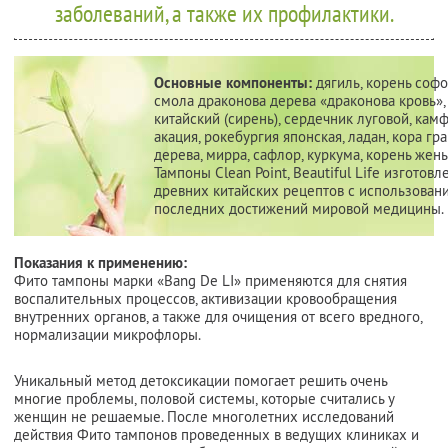
заболеваний, а также их профилактики.
Основные компоненты:
дягиль, корень софо
смола драконова дерева «драконова кровь»,
китайский (сирень), сердечник луговой, кам
акация, рокебургия японская, ладан, кора гр
дерева, мирра, сафлор, куркума, корень жень
Тампоны Clean Point, Beautiful Life изготов
древних китайских рецептов с использован
последних достижений мировой медицины.
Показания к применению:
Фито тампоны марки «Bang De LI» применяются для снятия
воспалительных процессов, активизации кровообращения
внутренних органов, а также для очищения от всего вредного,
нормализации микрофлоры.
Уникальный метод детоксикации помогает решить очень
многие проблемы, половой системы, которые считались у
женщин не решаемые. После многолетних исследований
действия Фито тампонов проведенных в ведущих клиниках и