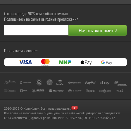
Сэкономьте до 90% при любых покупках
Подпишитесь на самые выгодные предложения
Принимаем к оплате:
2010-2026 © КупиКупон. Все права защищены.
Все права на товарный знак "КупиКупон" и на сайт www.kupikupon.ru принадлежат
OOO «Агентство цифровых решений» ИНН 7705523387, ОГРН 1127747063212