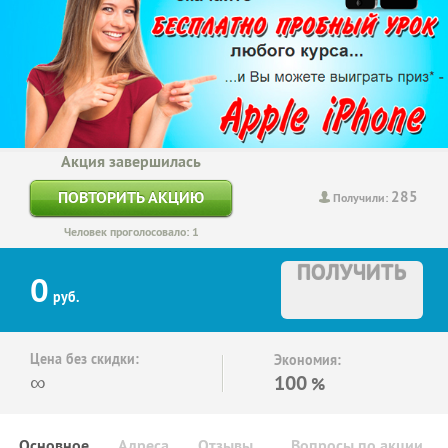
Акция завершилась
285
ПОВТОРИТЬ АКЦИЮ
Получили:
Человек проголосовало: 1
ПОЛУЧИТЬ
0
руб.
Цена без скидки:
Экономия:
∞
100
%
Основное
Адреса
Отзывы
Вопросы по акции