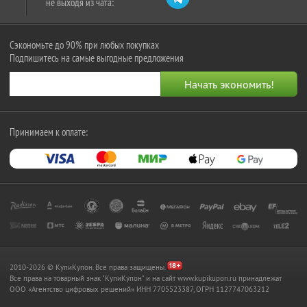
не выходя из чата:
Сэкономьте до 90% при любых покупках
Подпишитесь на самые выгодные предложения
Принимаем к оплате:
2010-2026 © КупиКупон. Все права защищены.
Все права на товарный знак "КупиКупон" и на сайт www.kupikupon.ru принадлежат
OOO «Агентство цифровых решений» ИНН 7705523387, ОГРН 1127747063212