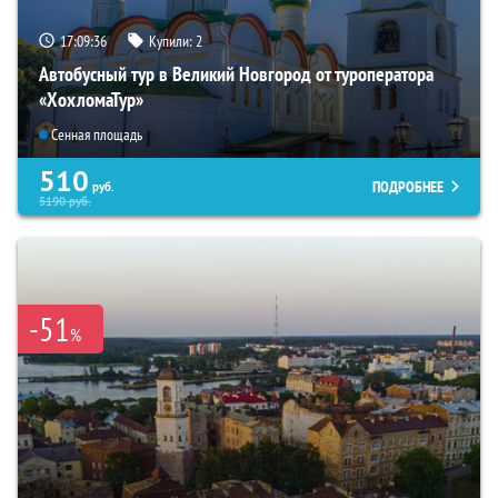
17:09:35
Купили:
2
Автобусный тур в Великий Новгород от туроператора
«ХохломаТур»
Сенная площадь
510
ПОДРОБНЕЕ
руб.
5190
руб.
-51
%