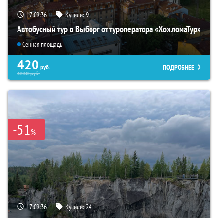
17:09:35
Купили:
9
Автобусный тур в Выборг от туроператора «ХохломаТур»
Сенная площадь
420
ПОДРОБНЕЕ
руб.
4230
руб.
-51
%
17:09:35
Купили:
24