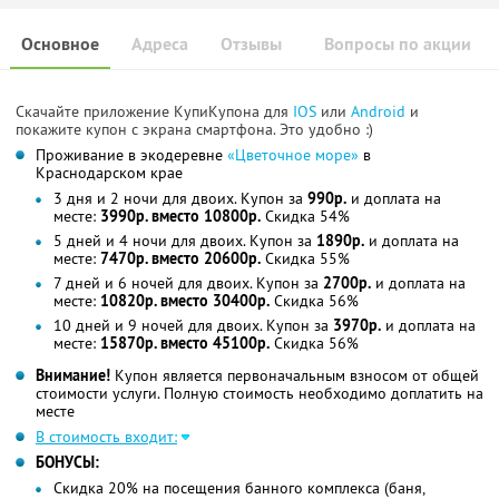
Основное
Адреса
Отзывы
Вопросы по акции
Скачайте приложение КупиКупона для
IOS
или
Android
и
покажите купон с экрана смартфона. Это удобно :)
Проживание в экодеревне
«Цветочное море»
в
Краснодарском крае
3 дня и 2 ночи для двоих. Купон за
990р.
и доплата на
месте:
3990р. вместо 10800р.
Скидка 54%
5 дней и 4 ночи для двоих. Купон за
1890р.
и доплата на
месте:
7470р. вместо 20600р.
Скидка 55%
7 дней и 6 ночей для двоих. Купон за
2700р.
и доплата на
месте:
10820р. вместо 30400р.
Скидка 56%
10 дней и 9 ночей для двоих. Купон за
3970р.
и доплата на
месте:
15870р. вместо 45100р.
Скидка 56%
Внимание!
Купон является первоначальным взносом от общей
стоимости услуги. Полную стоимость необходимо доплатить на
месте
В стоимость входит:
БОНУСЫ:
Скидка 20% на посещения банного комплекса (баня,