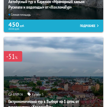
Автобусный тур в Карелию «Мраморный каньон
Рускеала и водопады» от «ХохломаТур»
Сенная площадь
450
ПОДРОБНЕЕ
руб.
4550
руб.
-51
%
17:09:35
Купили:
5
Гастрономический тур в Выборг на 1 день от
туроператора «ХохломаТур»