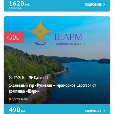
1620
ПОДРОБНЕЕ
руб.
12900
руб.
-50
%
17:09:35
Купили:
48
1-дневный тур «Рускеала — мраморное царство» от
компании «Шарм»
Достоевская
490
ПОДРОБНЕЕ
руб.