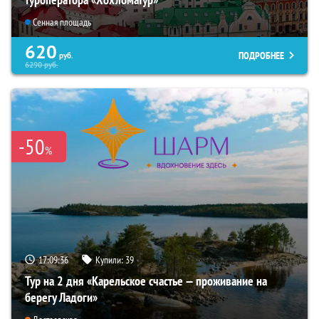
Сенная площадь
620
ПОДРОБНЕЕ
руб.
6290
руб.
-50
%
17:09:35
Купили:
39
Тур на 2 дня «Карельское счастье — проживание на
берегу Ладоги»