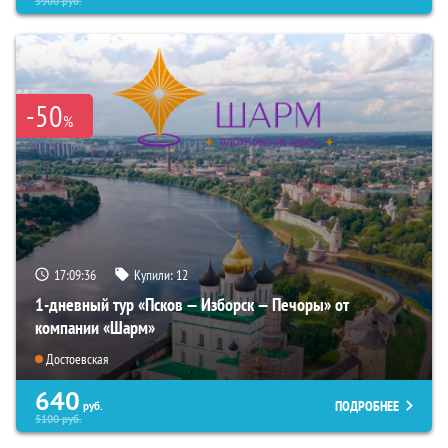
3900
руб.
-50
%
17:09:35
Купили:
12
1-дневный тур «Псков — Изборск — Печоры» от
компании «Шарм»
Достоевская
640
ПОДРОБНЕЕ
руб.
5100
руб.