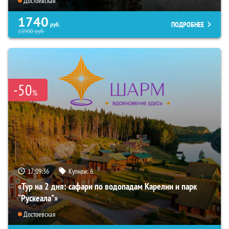
Достоевская
1740
ПОДРОБНЕЕ
руб.
13900
руб.
-50
%
17:09:35
Купили:
6
«Тур на 2 дня: сафари по водопадам Карелии и парк
“Рускеала"»
Достоевская