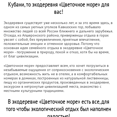
Кубани, то экодеревня «Цветочное море» для
вас!
Экодеревня существует уже несколько лет, и за это время здесь, в
одном из самых уютных уголков Кавказских гор, побывало
множество людей со всей России ближнего и дальнего зарубежья.
Отсюда, из Апшеронского района, приверженцы отдыха в горах
увозят с собой, без преувеличения, приятные впечатления,
положительные эмоции и отменное здоровье. Потому что
основная идея семейного отдыха в экодеревне «Цветочное
море» - погружение в природу, покой и отказ, хотя бы на время,
от благ цивилизации.
«Цветочное море» предоставляет всем, кто хочет погрузиться в
незабываемые ощущения от соприкосновения с экологическим
отдыхом, возможность жить не в отелях, а в комфортабельных
номерах в домиках, построенных из натуральной лиственницы,
пищу из органических продуктов, произведенных в экодеревне,
экскурсии в нетронутые цивилизацией места, знакомство с
местными культурными традициями.
В экодеревне «Цветочное море» есть все, для
того чтобы экологический отдых был наполнен
радостью!