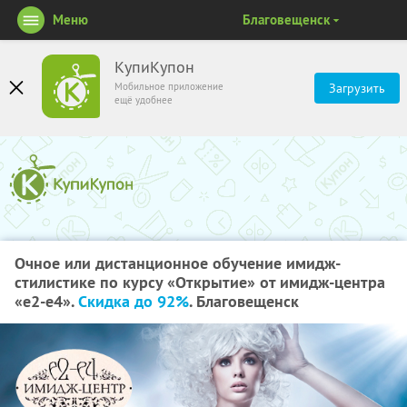
Меню
Благовещенск
КупиКупон
Мобильное приложение
Загрузить
ещё удобнее
Очное или дистанционное обучение имидж-
стилистике по курсу «Открытие» от имидж-центра
«е2-е4».
Скидка до 92%
. Благовещенск