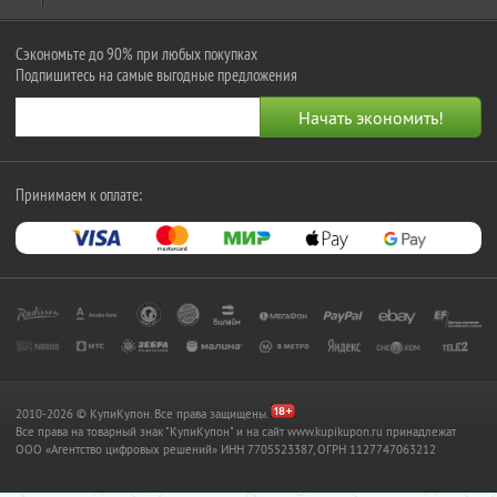
Сэкономьте до 90% при любых покупках
Подпишитесь на самые выгодные предложения
Принимаем к оплате:
2010-2026 © КупиКупон. Все права защищены.
Все права на товарный знак "КупиКупон" и на сайт www.kupikupon.ru принадлежат
OOO «Агентство цифровых решений» ИНН 7705523387, ОГРН 1127747063212