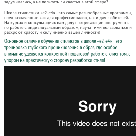
задумывались, а не попытать ли счастья в этой сфере?
Школа стилистики «е2-е4» - это самые разнообразные программы,
предназначенные как для профессионалов, так и для любителей.
На курсах и консультациях вам дадут потрясающие инструменты
по работе с индивидуальным образом, научат ими пользоваться и
раскроют красоту и силу именно вашей личности!
Основное отличие обучения стилистов в школе «е2-е4» - это
тренировка глубокого проникновения в образ, где особое
внимание уделяется конкретной пошаговой работе с клиентом, с
упором на практическую сторону разработки стиля!