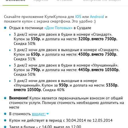
Скачайте приложение КупиКупона для
IOS
или
Android
и
покажите купон с экрана смартфона. Это удобно :)
Отдых в гостинице
«Дом Поповых»
в Суздале
3 дня/2 ночи для двоих в будни в номере «Стандарт».
Купон за
550р.
и доплата на месте:
3200р. вместо 7500р.
Скидка 50%
3 дня/2 ночи для двоих в выходные в номере «Стандарт».
Купон за
650р.
и доплата на месте:
4500р. вместо 7500р.
Скидка 31%
3 дня/2 ночи для двоих в будни в номере «Улучшенный».
Купон за
790р.
и доплата на месте:
4450р. вместо 10500р.
Скидка 50%
3 дня/2 ночи для двоих в выходные в номере
«Улучшенный». Купон за
950р
. и доплата на месте:
5350р.
вместо 10500р.
Скидка 40%
Внимание!
Купон является первоначальным взносом от общей
стоимости услуги. Полную стоимость необходимо доплатить на
месте
В стоимость
входит:
Купон не действует в период с 30.04.2014 по 12.05.2014
Заезд в будни – с 14.00, выезд до 12.00