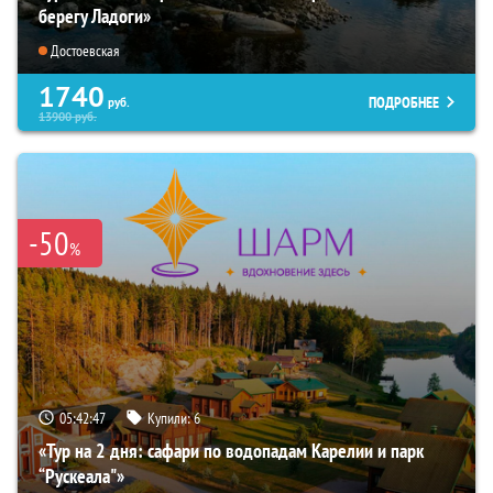
берегу Ладоги»
Достоевская
1740
ПОДРОБНЕЕ
руб.
13900
руб.
-50
%
05:42:46
Купили:
6
«Тур на 2 дня: сафари по водопадам Карелии и парк
“Рускеала"»