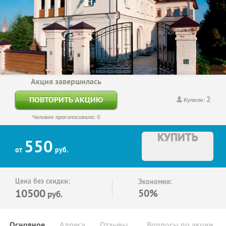
Акция завершилась
2
ПОВТОРИТЬ АКЦИЮ
Купили:
Человек проголосовало: 0
КУПИТЬ
550
от
руб.
Цена без скидки:
Экономия:
10500
50%
руб.
Основное
Адреса
Отзывы
Вопросы по акции