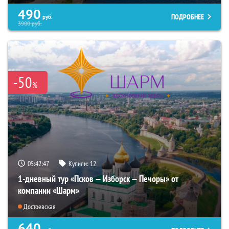
490
ПОДРОБНЕЕ
руб.
3900
руб.
-50
%
05:42:46
Купили:
12
1-дневный тур «Псков — Изборск — Печоры» от
компании «Шарм»
Достоевская
640