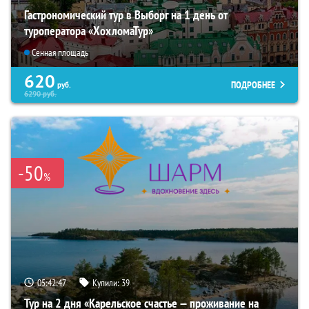
Гастрономический тур в Выборг на 1 день от
туроператора «ХохломаТур»
Сенная площадь
620
ПОДРОБНЕЕ
руб.
6290
руб.
-50
%
05:42:46
Купили:
39
Тур на 2 дня «Карельское счастье — проживание на