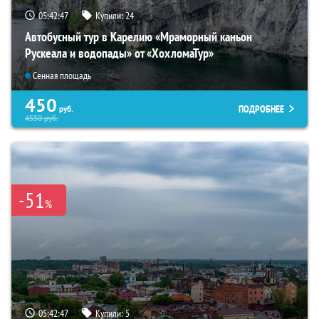
05:42:46
Купили:
24
Автобусный тур в Карелию «Мраморный каньон
Рускеала и водопады» от «ХохломаТур»
Сенная площадь
450
ПОДРОБНЕЕ
руб.
4550
руб.
-51
%
05:42:46
Купили:
5