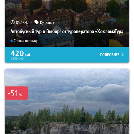
05:42:46
Купили:
9
Автобусный тур в Выборг от туроператора «ХохломаТур»
Сенная площадь
420
ПОДРОБНЕЕ
руб.
4230
руб.
-51
%