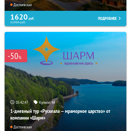
Достоевская
1620
ПОДРОБНЕЕ
руб.
12900
руб.
-50
%
05:42:46
Купили:
48
1-дневный тур «Рускеала — мраморное царство» от
компании «Шарм»
Достоевская