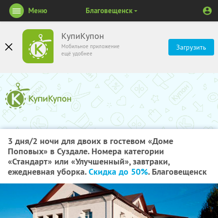
Меню
Благовещенск
КупиКупон
Мобильное приложение
Загрузить
ещё удобнее
3 дня/2 ночи для двоих в гостевом «Доме
Поповых» в Суздале. Номера категории
«Стандарт» или «Улучшенный», завтраки,
ежедневная уборка.
Скидка до 50%
. Благовещенск