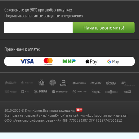
Сэкономьте до 90% при любых покупках
Подпишитесь на самые выгодные предложения
Принимаем к оплате:
2010-2026 © КупиКупон. Все права защищены.
Все права на товарный знак "КупиКупон" и на сайт www.kupikupon.ru принадлежат
OOO «Агентство цифровых решений» ИНН 7705523387, ОГРН 1127747063212