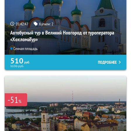
05:42:46
Купили:
2
Автобусный тур в Великий Новгород от туроператора
«ХохломаТур»
Сенная площадь
510
ПОДРОБНЕЕ
руб.
5190
руб.
-51
%