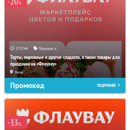
-20
%
17:37:43
Получили:
6
Торты, пирожные и другие сладости, а также товары для
праздника на «Флаувау»
Россия
Промокод
ПОДРОБНЕЕ
-33
%