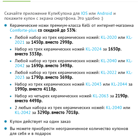
Скачайте приложение КупиКупона для
IOS
или
Android
и
покажите купон с экрана смартфона. Это удобно :)
Керамические ножи премиум-класса Kelli от интернет-магазина
Comforte-plus
со скидкой до 53%
:
Любой набор из трех керамических ножей:
KL-2020
или
KL-
2021
за
1450р. вместо 2998р.
Набор из трех керамических ножей
KL-2024
за
1650р.
вместо 3338р.
Любой набор из трех керамических ножей:
KL-2040
или
KL-
2042
за
1690р. вместо 3498р.
Любой набор из трех керамических ножей:
KL-2022
или
KL-
2023
за
1790р. вместо 3698р.
Набор из трех керамических ножей
KL-2043
или
KL-2044
за
1990р. вместо 4118р.
Набор из четырех керамических ножей
KL-2063
за
2190р.
вместо 4498р.
2 любых набора из трех керамических ножей:
KL-2040
или
KL-2042
за
3290р. вместо 7018р.
Купон действует на один заказ
Вы можете приобрести неограниченное количество купонов
для себя и в подарок