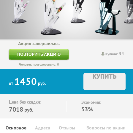
Акция завершилась
34
ПОВТОРИТЬ АКЦИЮ
Купили:
Человек проголосовало: 0
КУПИТЬ
1450
от
руб.
Цена без скидки:
Экономия:
7018
53%
руб.
Основное
Адреса
Отзывы
Вопросы по акции