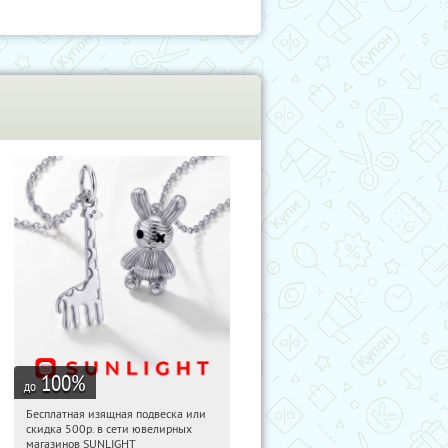
100
%
до
Бесплатная изящная подвеска или
11:53:13
Получили:
73
скидка 500р. в сети ювелирных
Россия
магазинов SUNLIGHT