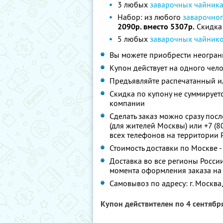
3 любых
заварочных чайника 
Набор: из любого
заварочног
2090р. вместо 5307р.
Скидка
5 любых
заварочных чайников
Вы можете приобрести неограни
Купон действует на одного чел
Предъявляйте распечатанный и
Скидка по купону не суммируе
компании
Сделать заказ можно сразу посл
(для жителей Москвы) или +7 (8
всех телефонов на территории 
Стоимость доставки по Москве -
Доставка во все регионы России
момента оформления заказа н
Самовывоз по адресу: г. Москва, 
Купон действителен по 4 сентябр