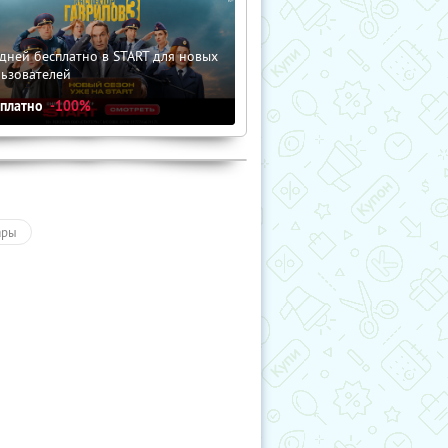
дней бесплатно в START для новых
льзователей
сплатно
-100%
ары