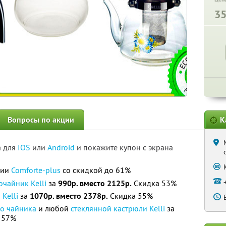
3
Вопросы по акции
К
а для
IOS
или
Android
и покажите купон с экрана
нии
Comforte-plus
со скидкой до 61%
очайник Kelli
за
990р. вместо 2125р.
Скидка 53%
Kelli
за
1070р. вместо 2378р.
Скидка 55%
о чайника
и любой
стеклянной кастрюли Kelli
за
 57%