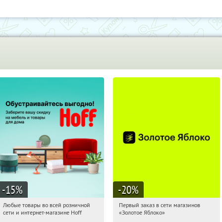
-15
%
-20
%
Любые товары во всей розничной
Первый заказ в сети магазинов
11:53:13
Получили:
83
11:53:13
Получи первым!
сети и интернет-магазине Hoff
«Золотое Яблоко»
Москва, 1-й Волоколамский проезд,
Россия