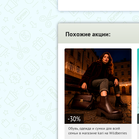
Похожие акции:
-30
%
Обувь, одежда и сумки для всей
11:53:13
Получили:
1
семьи в магазине kari на Wildberries
Россия