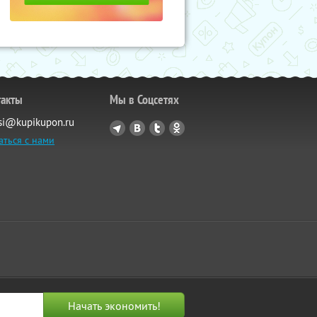
такты
Мы в Соцсетях
si@kupikupon.ru
аться с нами