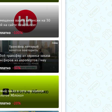
змещение вашей вакансии на 30
й на сайте HeadHunter
сплатно
-100%
ой трансфер от сервиса заказа
нсферов из аэропортов i'way
сплатно
-10%
вый заказ в сети магазинов
олотое Яблоко»
сплатно
-20%