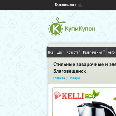
Благовещенск
6
1
24
Все
Еда
Красота
Развлечения
Авто
Стильные заварочные и эле
Благовещенск
Главная
Товары