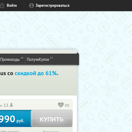
Войти
Зарегистрироваться
48
83
Промокоды
ПолучиКупон
lus со
скидкой до 61%
.
11
(0)
и:
990
КУПИТЬ
руб.
 без скидки: