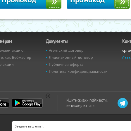
тнёрам
Документы
Кон
елаем акцию!
Агентский договор
spro
е, как Вебмастер
Лицензионный договор
Связ
е акции
Публичная оферта
Политика конфиденциальности
Ищите скидки поблизости,
не выходя из чата: