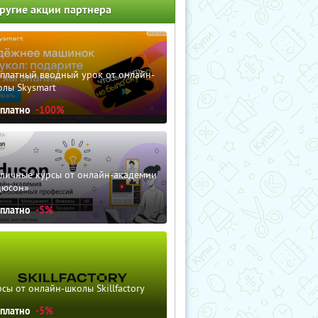
ругие акции партнера
сплатный вводный урок от онлайн-
олы Skysmart
сплатно
-100%
зличные курсы от онлайн-академии
дюсон»
сплатно
-5%
сы от онлайн-школы Skillfactory
сплатно
-5%