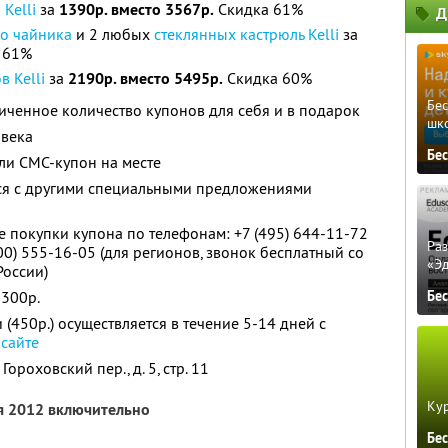
Kelli
за
1390р. вместо 3567р.
Скидка 61%
Д
о чайника
и 2 любых
стеклянных кастрюль Kelli
за
 61%
 Kelli
за
2190р. вместо 5495р.
Скидка 60%
Бе
ченное количество купонов для себя и в подарок
шк
овека
Бе
ли СМС-купон на месте
тся с другими специальными предложениями
е покупки купона по телефонам: +7 (495) 644-11-72
Ра
00) 555-16-05 (для регионов, звонок бесплатный со
«Э
России)
 300р.
Бе
 (450р.) осуществляется в течение 5-14 дней с
а
сайте
Гороховский пер., д. 5, стр. 11
Кур
я 2012 включительно
Бе