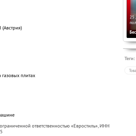
25 
по
 (Австрия)
Бе
Теги:
Тов
 газовых плитах
машине
 ограниченной ответственностью «Евростиль»,
ИНН
85