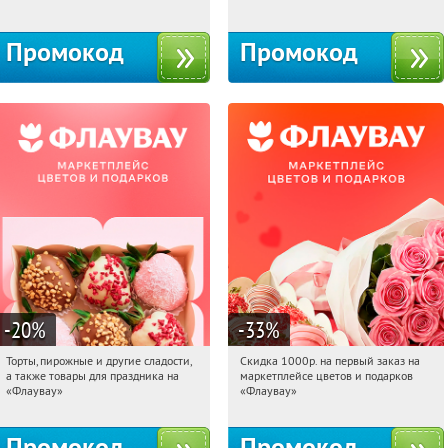
10с1
Промокод
Промокод
-20
%
-33
%
Торты, пирожные и другие сладости,
Скидка 1000р. на первый заказ на
11:53:13
Получили:
6
11:53:13
Получили:
18
а также товары для праздника на
маркетплейсе цветов и подарков
Россия
Россия
«Флаувау»
«Флаувау»
Промокод
Промокод