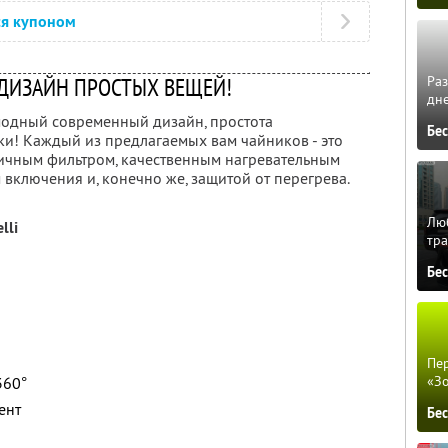
ся купоном
Ра
ДИЗАЙН ПРОСТЫХ ВЕЩЕЙ!
дне
модный современный дизайн, простота
Бе
ки! Каждый из предлагаемых вам чайников - это
чным фильтром, качественным нагревательным
включения и, конечно же, защитой от перегрева.
Люб
lli
тра
Бе
Пер
«З
360°
ент
Бе