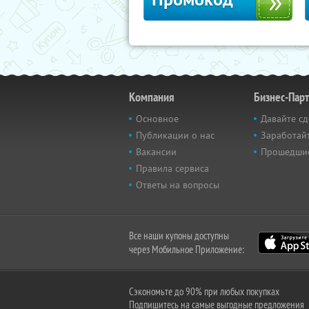
Компания
Бизнес-Пар
Основное
Давайте сд
Публикации о нас
Заработайт
Вакансии
Прошедши
Правила сервиса
Ответы на вопросы
Все наши купоны доступны
через Мобильное Приложение:
Сэкономьте до 90% при любых покупках
Подпишитесь на самые выгодные предложения