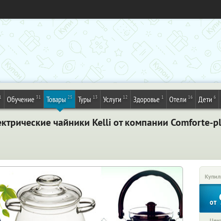
1
31
25
13
12
1
16
6
Обучение
Товары
Туры
Услуги
Здоровье
Отели
Дети
ктрические чайники Kelli от компании Comforte-p
Купил
от
Цена