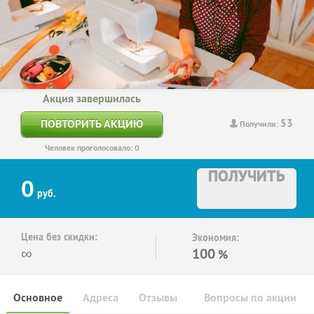
Акция завершилась
53
ПОВТОРИТЬ АКЦИЮ
Получили:
Человек проголосовало: 0
ПОЛУЧИТЬ
0
руб.
Цена без скидки:
Экономия:
∞
100
%
Основное
Адреса
Отзывы
Вопросы по акции