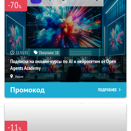
-70
%
11:51:31
Получили:
18
Подписка на онлайн-курсы по AI и нейросетям от Open
Agents Academy
Россия
Промокод
ПОДРОБНЕЕ
-11
%