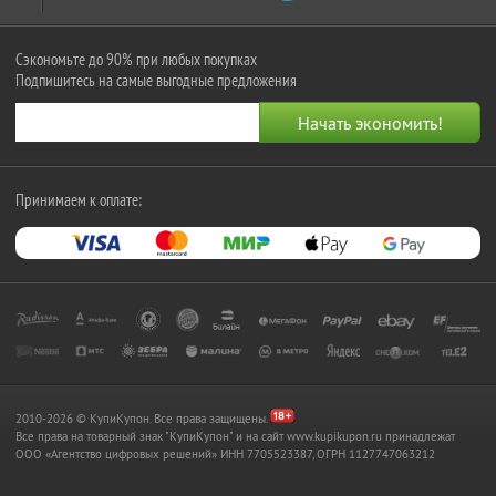
Сэкономьте до 90% при любых покупках
Подпишитесь на самые выгодные предложения
Принимаем к оплате:
2010-2026 © КупиКупон. Все права защищены.
Все права на товарный знак "КупиКупон" и на сайт www.kupikupon.ru принадлежат
OOO «Агентство цифровых решений» ИНН 7705523387, ОГРН 1127747063212