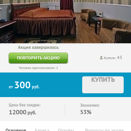
Акция завершилась
43
ПОВТОРИТЬ АКЦИЮ
Купили:
Человек проголосовало: 1
КУПИТЬ
300
от
руб.
Цена без скидки:
Экономия:
12000
53%
руб.
Основное
Адреса
Отзывы
Вопросы по акции