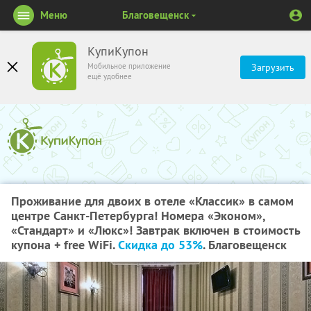
Меню
Благовещенск
КупиКупон
Мобильное приложение
Загрузить
ещё удобнее
Проживание для двоих в отеле «Классик» в самом
центре Санкт-Петербурга! Номера «Эконом»,
«Стандарт» и «Люкс»! Завтрак включен в стоимость
купона + free WiFi.
Скидка до 53%
. Благовещенск