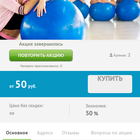
Акция завершилась
2
ПОВТОРИТЬ АКЦИЮ
Купили:
Человек проголосовало: 0
КУПИТЬ
50
от
руб.
Цена без скидки:
Экономия:
∞
50
%
Основное
Адреса
Отзывы
Вопросы по акции