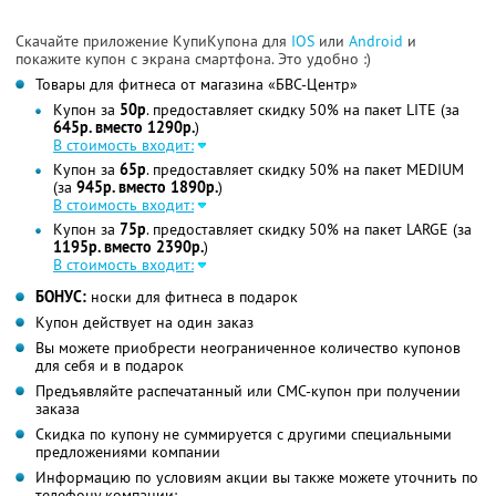
Скачайте приложение КупиКупона для
IOS
или
Android
и
покажите купон с экрана смартфона. Это удобно :)
Товары для фитнеса от магазина «БВС-Центр»
Купон за
50р
. предоставляет скидку 50% на пакет LITE (за
645р. вместо 1290р.
)
В стоимость входит:
Купон за
65р
. предоставляет скидку 50% на пакет MEDIUM
(за
945р. вместо 1890р.
)
В стоимость входит:
Купон за
75р
. предоставляет скидку 50% на пакет LARGE (за
1195р. вместо 2390р.
)
В стоимость входит:
БОНУС:
носки для фитнеса в подарок
Купон действует на один заказ
Вы можете приобрести неограниченное количество купонов
для себя и в подарок
Предъявляйте распечатанный или СМС-купон при получении
заказа
Скидка по купону не суммируется с другими специальными
предложениями компании
Информацию по условиям акции вы также можете уточнить по
телефону компании: