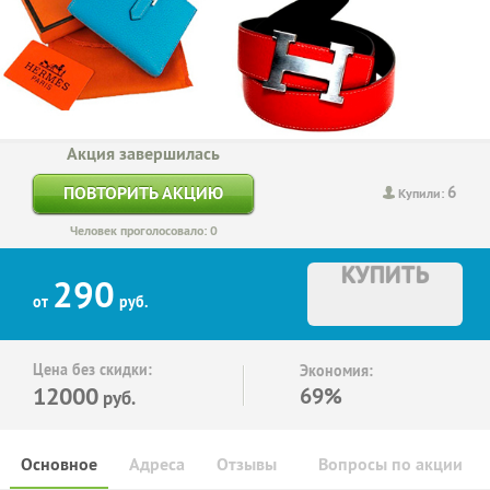
Акция завершилась
6
ПОВТОРИТЬ АКЦИЮ
Купили:
Человек проголосовало: 0
КУПИТЬ
290
от
руб.
Цена без скидки:
Экономия:
12000
69%
руб.
Основное
Адреса
Отзывы
Вопросы по акции