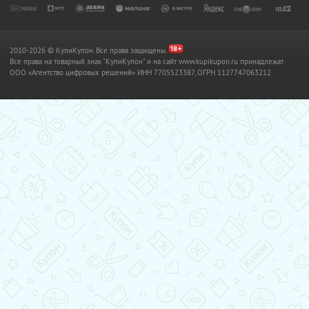
2010-2026 © КупиКупон. Все права защищены.
Все права на товарный знак "КупиКупон" и на сайт www.kupikupon.ru принадлежат
OOO «Агентство цифровых решений» ИНН 7705523387, ОГРН 1127747063212