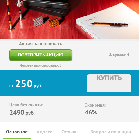
Акция завершилась
4
ПОВТОРИТЬ АКЦИЮ
Купили:
Человек проголосовало: 1
КУПИТЬ
250
от
руб.
Цена без скидки:
Экономия:
2490
46%
руб.
Основное
Адреса
Отзывы
Вопросы по акции