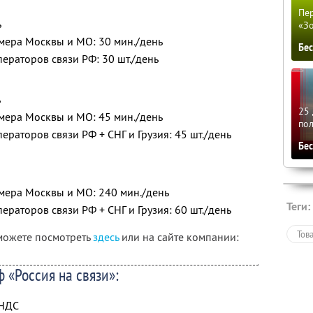
Пер
ь
«З
мера Москвы и МО: 30 мин./день
Бе
раторов связи РФ: 30 шт./день
ь
25 
мера Москвы и МО: 45 мин./день
по
раторов связи РФ + СНГ и Грузия: 45 шт./день
Бе
мера Москвы и МО: 240 мин./день
Теги:
раторов связи РФ + СНГ и Грузия: 60 шт./день
Тов
можете посмотреть
здесь
или на сайте компании:
 «Россия на связи»:
 НДС