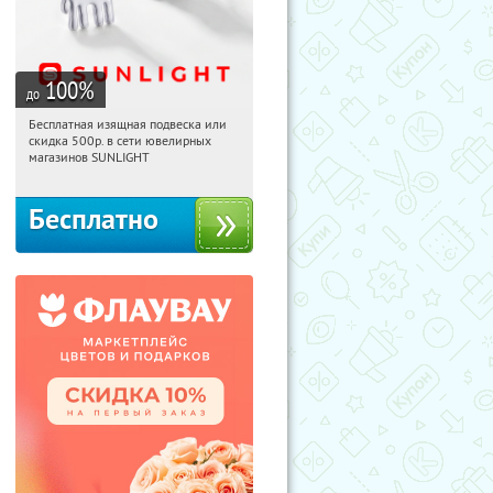
100
%
до
Бесплатная изящная подвеска или
10:23:40
Получили:
73
скидка 500р. в сети ювелирных
Россия
магазинов SUNLIGHT
Бесплатно