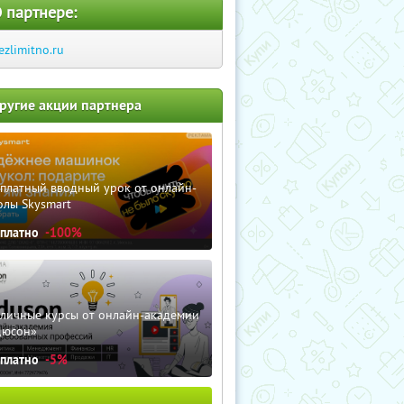
 партнере:
ezlimitno.ru
ругие акции партнера
сплатный вводный урок от онлайн-
олы Skysmart
сплатно
-100%
зличные курсы от онлайн-академии
дюсон»
сплатно
-5%