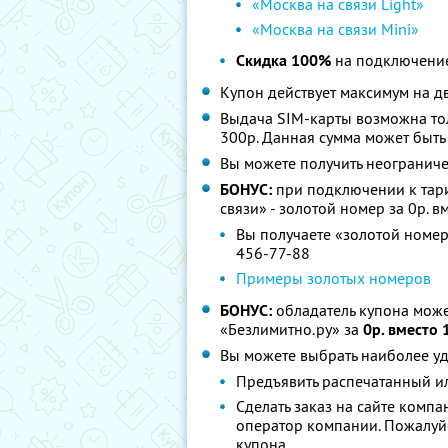
«Москва на связи Light»
«Москва на связи Mini»
Скидка 100%
на подключение
Купон действует максимум на д
Выдача SIM-карты возможна то
300р. Данная сумма может быть
Вы можете получить неограниче
БОНУС:
при подключении к тари
связи» - золотой номер за 0р. в
Вы получаете «золотой номер
456-77-88
Примеры золотых номеров
БОНУС:
обладатель купона мож
«Безлимитно.ру» за
0р. вместо 
Вы можете выбрать наиболее уд
Предъявить распечатанный и
Сделать заказ на сайте комп
оператор компании. Пожалуйс
купона