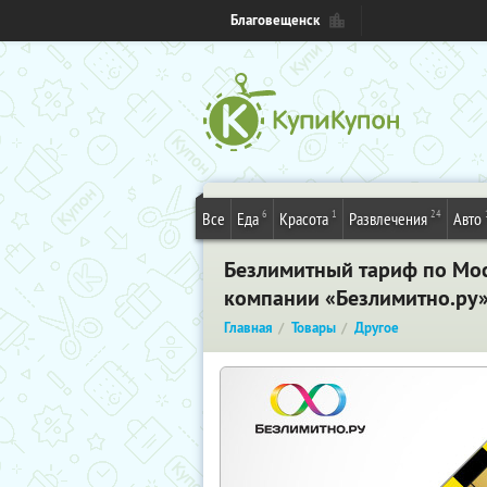
Благовещенск
6
1
24
Все
Еда
Красота
Развлечения
Авто
Безлимитный тариф по Моск
компании «Безлимитно.ру
Главная
Товары
Другое