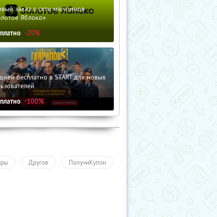
вый заказ в сети магазинов
олотое Яблоко»
сплатно
-20%
дней бесплатно в START для новых
льзователей
сплатно
-100%
ары
Другое
ПолучиКупон