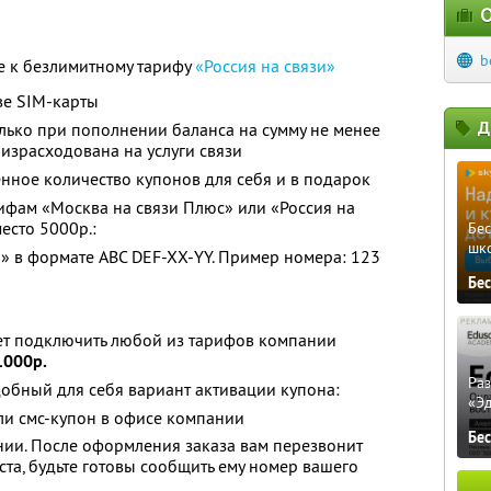
О
b
 к безлимитному тарифу
«Россия на связи»
ве SIM-карты
Д
лько при пополнении баланса на сумму не менее
 израсходована на услуги связи
нное количество купонов для себя и в подарок
фам «Москва на связи Плюс» или «Россия на
место 5000р.:
Бе
шк
» в формате ABC DEF-XX-YY. Пример номера: 123
Бе
ет подключить любой из тарифов компании
1000р.
Ра
обный для себя вариант активации купона:
«Э
ли смс-купон в офисе компании
Бе
ании. После оформления заказа вам перезвонит
та, будьте готовы сообщить ему номер вашего