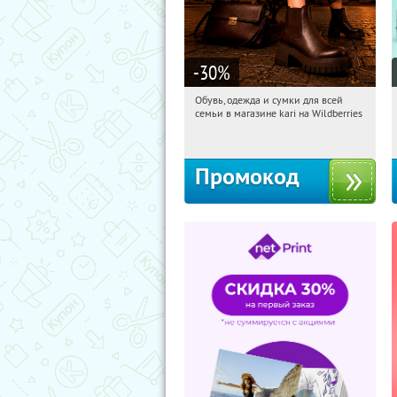
-30
%
Обувь, одежда и сумки для всей
10:23:40
Получили:
31
семьи в магазине kari на Wildberries
Россия
Промокод