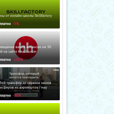
сы от онлайн-школы Skillfactory
сплатно
-5%
змещение вашей вакансии на 30
й на сайте HeadHunter
сплатно
-100%
ой трансфер от сервиса заказа
нсферов из аэропортов i'way
сплатно
-10%