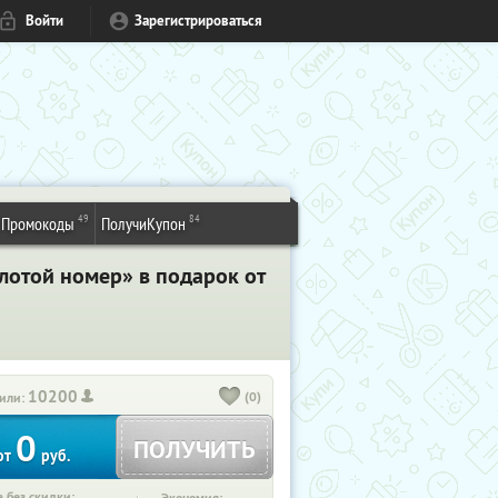
Войти
Зарегистрироваться
49
84
Промокоды
ПолучиКупон
олотой номер» в подарок от
10200
(0)
или:
0
ПОЛУЧИТЬ
от
руб.
 без скидки: