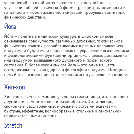
упражнений высокой интенсивности», с конечной целью
улучшения общей физической формы, реакции, выносливости и
готовности к любой жизненной ситуации, требующей активных
физических действий.
Йо́га
Йо́га — понятие в индийской культуре, в широком смысле
означающее совокупность различных духовных, психических и
физических практик, разрабатываемых в разных направлениях
индуизма и буддизма и нацеленных на управление психическими
и физиологическими функциями организма с целью достижения
индивидуумом возвышенного духовного и психического
состояния. В более узком смысле йога — это одна из шести
ортодоксальных школ (даршан) философии индуизма. Исходная
цель йоги — изменение онтологическогостатуса человека в мире.
Хип-хоп
Хип-хоп является самым популярным стилем танца, и как не один
другой стиль, многогранен и разнообразен. Это и мягкие,
спокойные, расслабленные; и резкие, с острыми акцентами,
быстрые, эффектные, волнообразные, стильные и сексуально-
привлекательные движения.
Stretch