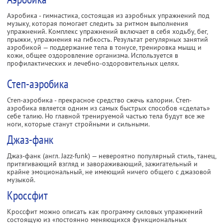
Аэробика - гимнастика, состоящая из аэробных упражнений под
музыку, которая помогает следить за ритмом выполнения
упражнений. Комплекс упражнений включает в себя ходьбу, бег,
прыжки, упражнения на гибкость. Результат регулярных занятий
аэробикой — поддержание тела в тонусе, тренировка мышц и
кожи, общее оздоровление организма. Используется в
профилактических и лечебно-оздоровительных целях.
Степ-аэробика
Степ-аэробика - прекрасное средство сжечь калории. Степ-
аэробика является одним из самых быстрых способов «сделать»
себе талию. Но главной тренируемой частью тела будут все же
ноги, которые станут стройными и сильными.
Джаз-фанк
Джаз-фанк (англ. Jazz-funk) — невероятно популярный стиль, танец,
притягивающий взгляд и завораживающий, зажигательный и
крайне эмоциональный, не имеющий ничего общего с джазовой
музыкой.
Кроссфит
Кроссфит можно описать как программу силовых упражнений
состоящую из «постоянно меняющихся функциональных