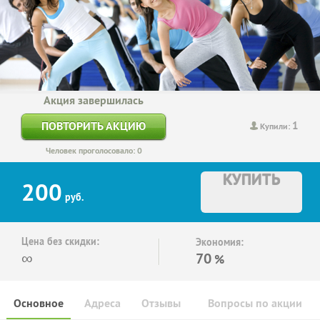
Акция завершилась
1
ПОВТОРИТЬ АКЦИЮ
Купили:
Человек проголосовало: 0
КУПИТЬ
200
руб.
Цена без скидки:
Экономия:
∞
70
%
Основное
Адреса
Отзывы
Вопросы по акции