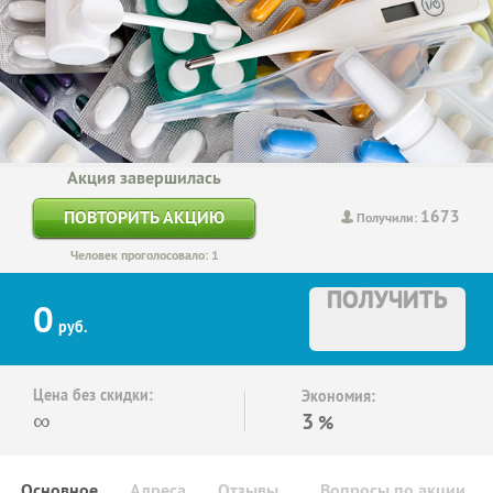
Акция завершилась
1673
ПОВТОРИТЬ АКЦИЮ
Получили:
Человек проголосовало: 1
ПОЛУЧИТЬ
0
руб.
Цена без скидки:
Экономия:
∞
3
%
Основное
Адреса
Отзывы
Вопросы по акции