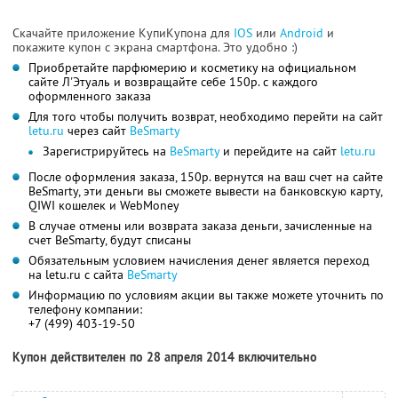
Скачайте приложение КупиКупона для
IOS
или
Android
и
покажите купон с экрана смартфона. Это удобно :)
Приобретайте парфюмерию и косметику на официальном
сайте Л'Этуаль и возвращайте себе 150р. с каждого
оформленного заказа
Для того чтобы получить возврат, необходимо перейти на сайт
letu.ru
через сайт
BeSmarty
Зарегистрируйтесь на
BeSmarty
и перейдите на сайт
letu.ru
После оформления заказа, 150р. вернутся на ваш счет на сайте
BeSmarty, эти деньги вы сможете вывести на банковскую карту,
QIWI кошелек и WebMoney
В случае отмены или возврата заказа деньги, зачисленные на
счет BeSmarty, будут списаны
Обязательным условием начисления денег является переход
на letu.ru с сайта
BeSmarty
Информацию по условиям акции вы также можете уточнить по
телефону компании:
+7 (499) 403-19-50
Купон действителен по 28 апреля 2014 включительно