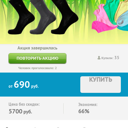
Акция завершилась
35
ПОВТОРИТЬ АКЦИЮ
Купили:
Человек проголосовало: 2
КУПИТЬ
690
от
руб.
Цена без скидки:
Экономия:
5700
66%
руб.