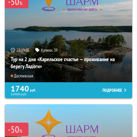
-50
%
23:19:04
Купили:
39
Тур на 2 дня «Карельское счастье — проживание на
берегу Ладоги»
Достоевская
1740
ПОДРОБНЕЕ
руб.
13900
руб.
-50
%