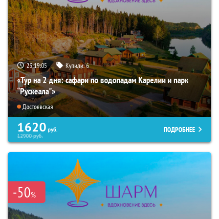
23:19:04
Купили:
6
«Тур на 2 дня: сафари по водопадам Карелии и парк
“Рускеала"»
Достоевская
1620
ПОДРОБНЕЕ
руб.
12900
руб.
-50
%