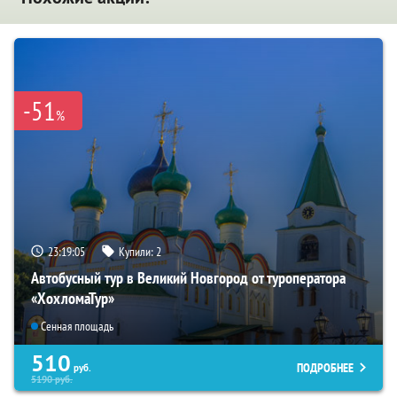
-51
%
23:19:04
Купили:
2
Автобусный тур в Великий Новгород от туроператора
«ХохломаТур»
Сенная площадь
510
ПОДРОБНЕЕ
руб.
5190
руб.