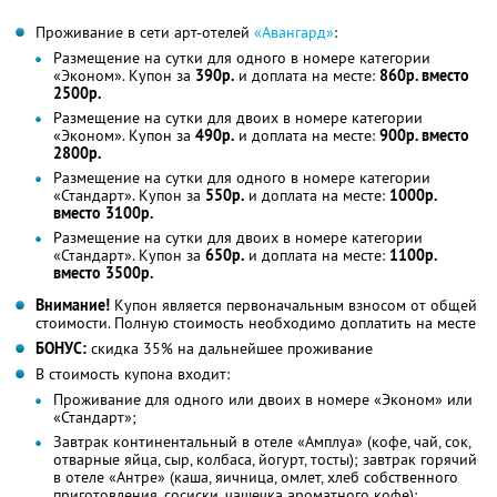
Проживание в сети арт-отелей
«Авангард»
:
Размещение на сутки для одного в номере категории
«Эконом». Купон за
390р.
и доплата на месте:
860р. вместо
2500р.
Размещение на сутки для двоих в номере категории
«Эконом». Купон за
490р.
и доплата на месте:
900р. вместо
2800р.
Размещение на сутки для одного в номере категории
«Стандарт». Купон за
550р.
и доплата на месте:
1000р.
вместо 3100р.
Размещение на сутки для двоих в номере категории
«Стандарт». Купон за
650р.
и доплата на месте:
1100р.
вместо 3500р.
Внимание!
Купон является первоначальным взносом от общей
стоимости. Полную стоимость необходимо доплатить на месте
БОНУС:
скидка 35% на дальнейшее проживание
В стоимость купона входит:
Проживание для одного или двоих в номере «Эконом» или
«Стандарт»;
Завтрак континентальный в отеле «Амплуа» (кофе, чай, сок,
отварные яйца, сыр, колбаса, йогурт, тосты); завтрак горячий
в отеле «Антре» (каша, яичница, омлет, хлеб собственного
приготовления, сосиски, чашечка ароматного кофе);