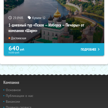
23:19:04
Купили:
12
1-дневный тур «Псков — Изборск — Печоры» от
компании «Шарм»
Достоевская
640
ПОДРОБНЕЕ
руб.
5100
руб.
Компания
Основное
Публикации о нас
Вакансии
Правила сервиса