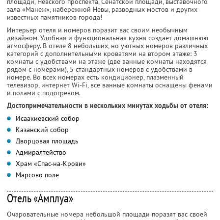
площади, Невского проспекта, Сенатской площади, выставочного
зала «Манеж», набережной Невы, разводных мостов и других
известных памятников города!
Интерьер отеля и номеров поразит вас своим необычным
дизайном. Удобная и функциональная кухня создает домашнюю
атмосферу. В отеле 8 небольших, но уютных номеров различных
категорий с дополнительными кроватями на втором этаже: 3
комнаты с удобствами на этаже (две ванные комнаты находятся
рядом с номерами), 5 стандартных номеров с удобствами в
номере. Во всех номерах есть кондиционер, плазменный
телевизор, интернет Wi-Fi, все ванные комнаты оснащены фенами
и полами с подогревом.
Достопримечательности в нескольких минутах ходьбы от отеля:
Исаакиевский собор
Казанский собор
Дворцовая площадь
Адмиралтейство
Храм «Спас-на-Крови»
Марсово поле
Отель «Амплуа»
Очаровательные номера небольшой площади поразят вас своей