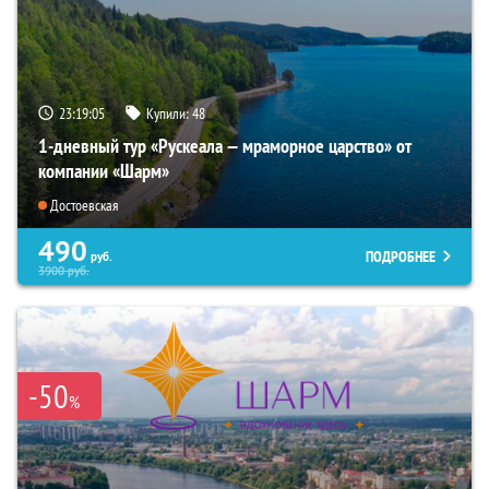
23:19:04
Купили:
48
1-дневный тур «Рускеала — мраморное царство» от
компании «Шарм»
Достоевская
490
ПОДРОБНЕЕ
руб.
3900
руб.
-50
%