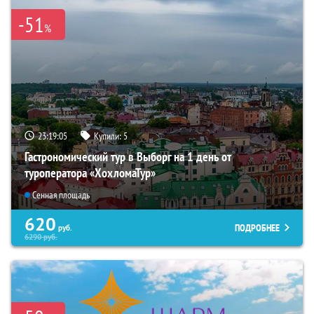
-51
%
23:19:04
Купили:
5
Гастрономический тур в Выборг на 1 день от
туроператора «ХохломаТур»
Сенная площадь
620
ПОДРОБНЕЕ
руб.
6290
руб.