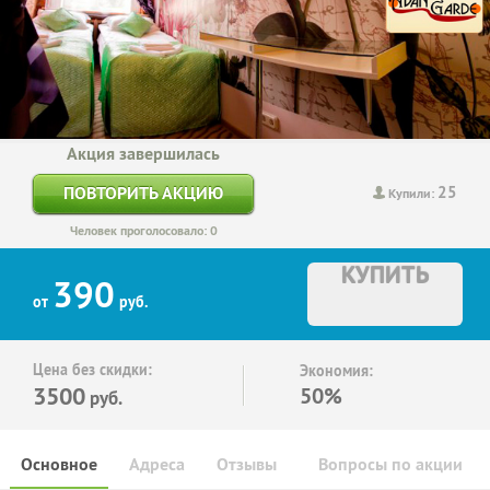
Акция завершилась
25
ПОВТОРИТЬ АКЦИЮ
Купили:
Человек проголосовало: 0
КУПИТЬ
390
от
руб.
Цена без скидки:
Экономия:
3500
50%
руб.
Основное
Адреса
Отзывы
Вопросы по акции