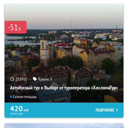
-51
%
23:19:04
Купили:
9
Автобусный тур в Выборг от туроператора «ХохломаТур»
Сенная площадь
420
ПОДРОБНЕЕ
руб.
4230
руб.