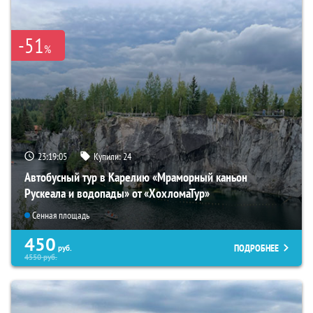
-51
%
23:19:04
Купили:
24
Автобусный тур в Карелию «Мраморный каньон
Рускеала и водопады» от «ХохломаТур»
Сенная площадь
450
ПОДРОБНЕЕ
руб.
4550
руб.