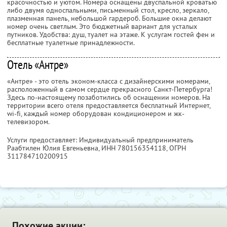
красочностью и уютом. Номера оснащены двуспальной кроватью
либо двумя односпальными, письменный стол, кресло, зеркало,
плазменная панель, небольшой гардероб. Большие окна делают
номер очень светлым. Это бюджетный вариант для усталых
путников. Удобства: душ, туалет на этаже. К услугам гостей фен и
бесплатные туалетные принадлежности.
Отель «Антре»
«Антре» - это отель эконом-класса с дизайнерскими номерами,
расположенный в самом сердце прекрасного Санкт-Петербурга!
Здесь по-настоящему позаботились об оснащении номеров. На
территории всего отеля предоставляется бесплатный Интернет,
wi-fi, каждый номер оборудован кондиционером и жк-
телевизором.
Услуги предоставляет: Индивидуальный предприниматель
Раабтилен Юлия Евгеньевна,
ИНН 780156354118
, ОГРН
311784710200915
Похожие акции: