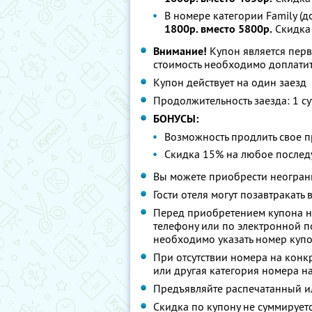
В номере категории Family (д
1800р. вместо 5800р.
Скидка
Внимание!
Купон является пер
стоимость необходимо доплатит
Купон действует на один заезд
Продолжительность заезда: 1 су
БОНУСЫ:
Возможность продлить свое 
Скидка 15% на любое после
Вы можете приобрести неограни
Гости отеля могут позавтракать 
Перед приобретением купона 
телефону или по электронной п
необходимо указать номер купон
При отсутствии номера на конк
или другая категория номера на
Предъявляйте распечатанный ил
Скидка по купону не суммируе