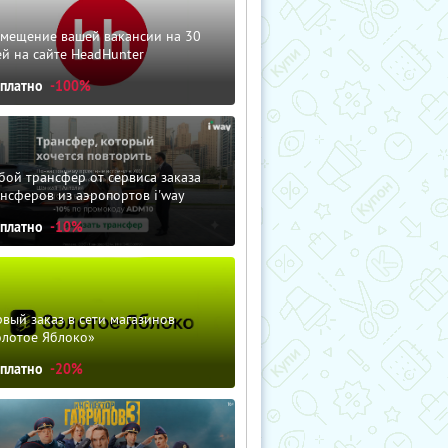
змещение вашей вакансии на 30
й на сайте HeadHunter
сплатно
-100%
ой трансфер от сервиса заказа
нсферов из аэропортов i'way
сплатно
-10%
вый заказ в сети магазинов
олотое Яблоко»
сплатно
-20%