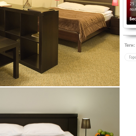
25 
по
Бе
Теги:
Гор