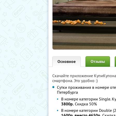
Основное
Отзывы
Скачайте приложение КупиКупон
смартфона. Это удобно :)
Сутки проживания в номере от
Петербурга
В номере категории Single. К
3800р.
Скидка 50%
В номере категории Double (2
1600р. вместо 4650р.
Скидка