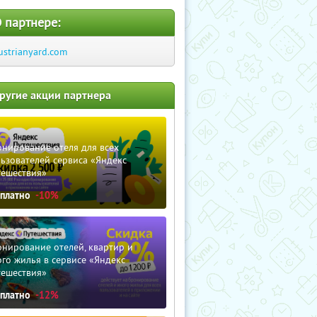
 партнере:
ustrianyard.com
ругие акции партнера
нирование отеля для всех
ьзователей сервиса «Яндекс
тешествия»
сплатно
-10%
нирование отелей, квартир и
го жилья в сервисе «Яндекс
тешествия»
сплатно
-12%