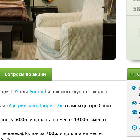
5
Вопросы по акции
К
а для
IOS
или
Android
и покажите купон с экрана
еля
«Австрийский Дворик-2»
в самом центре Санкт-
упон за
600р.
и доплата на месте:
1300р. вместо
 человека). Купон за
700р.
и доплата на месте:
 51%