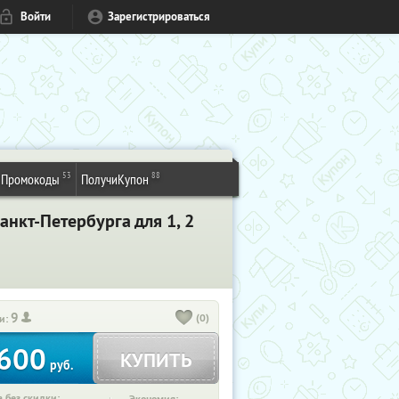
Войти
Зарегистрироваться
53
88
Промокоды
ПолучиКупон
нкт-Петербурга для 1, 2
9
(0)
и:
600
КУПИТЬ
руб.
 без скидки: