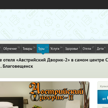
1
31
26
13
14
1
17
6
Обучение
Товары
Туры
Услуги
Здоровье
Отели
Дети
 отеля «Австрийский Дворик-2» в самом центре Са
. Благовещенск
Купил
от
Цена