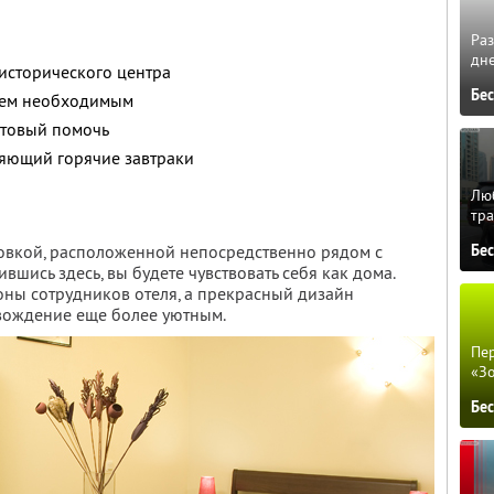
Ра
дне
исторического центра
Бе
сем необходимым
отовый помочь
ляющий горячие завтраки
Люб
тра
овкой, расположенной непосредственно рядом с
Бе
вшись здесь, вы будете чувствовать себя как дома.
роны сотрудников отеля, а прекрасный дизайн
вождение еще более уютным.
Пер
«З
Бе