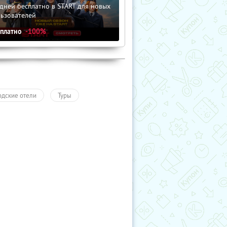
дней бесплатно в START для новых
льзователей
сплатно
-100%
одские отели
Туры