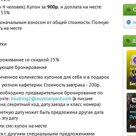
о 4 человек). Купон за
900р.
и доплата на месте:
О
 53%
воначальным взносом от общей стоимости. Полную
a
ь на месте
Д
тки
проживание со скидкой 25%
Бро
дующее бронирование
пол
Пу
ченное количество купонов для себя и в подарок
Бе
в уютном кафетерии. Стоимость завтрака - 200р.
необходимо предварительное бронирование по
очте:
booking2@austrianyard.com
(в письме
а, секретный код, дату заезда и класс номера)
Бро
ино
ретную дату может быть предложена другая дата
Пу
 эту дату
и смс-купон на месте
Бе
тся с другими специальными предложениями