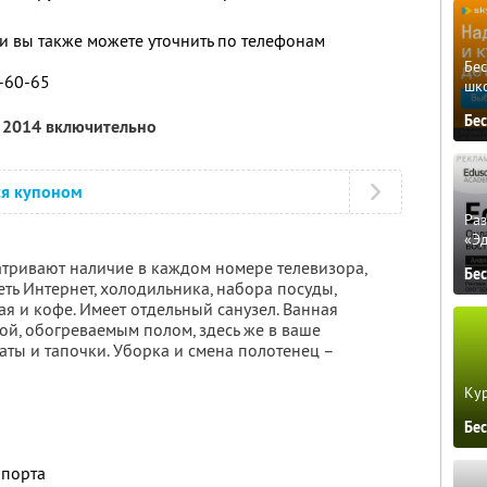
 вы также можете уточнить по телефонам
Бе
3-60-65
шк
Бе
я 2014 включительно
ся купоном
Ра
«Э
тривают наличие в каждом номере телевизора,
Бе
еть Интернет, холодильника, набора посуды,
ая и кофе. Имеет отдельный санузел. Ванная
й, обогреваемым полом, здесь же в ваше
ты и тапочки. Уборка и смена полотенец –
Кур
Бе
опорта