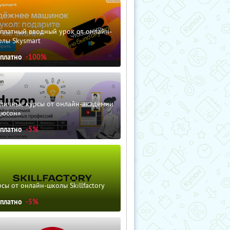
сплатный вводный урок от онлайн-
олы Skysmart
сплатно
-100%
зличные курсы от онлайн-академии
дюсон»
сплатно
-5%
сы от онлайн-школы Skillfactory
сплатно
-5%