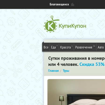
Благовещенск
7
1
24
Все
Еда
Красота
Развлечения
Авто
Сутки проживания в номере
или 4 человек.
Скидка 53%
Главная
Туры