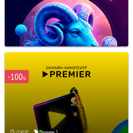
-100
%
22:42:06
Получили:
3