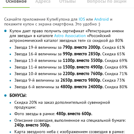
Основное
Адреса
Отзывы
Вопросы по акции
Скачайте приложение КупиКупона для
IOS
или
Android
и
покажите купон с экрана смартфона. Это удобно :)
Купон дает право получить сертификат «Регистрация имени
для звезды» в каталоге
Astro Association
«Российский
астрономический каталог звездных тел» со скидкой до 80%
Звезда 19-й величины за
790р. вместо 2000р.
Скидка 61%
Звезда 16-й величины за
990р. вместо 2850р.
Скидка 65%
Звезда 13-й величины за
1100р. вместо 3500р.
Скидка 69%
Звезда 11-й величины за
1500р. вместо 4900р.
Скидка 69%
Звезда 10-й величины за
2200р. вместо 7600р.
Скидка 71%
Звезда 9-й величины за
2650р. вместо 9800р.
Скидка 73%
Звезда 6-й величины за
4800р. вместо 24000р.
Скидка 80%
БОНУСЫ:
Скидка 20% на заказ дополнительной сувенирной
продукции:
Фото звезды в рамке:
480р. вместо 600р.
Описание созвездия, выполненное на специальной бумаге:
240р. вместо 300р.
Карта звездного неба с изображением созвездия в рамке: