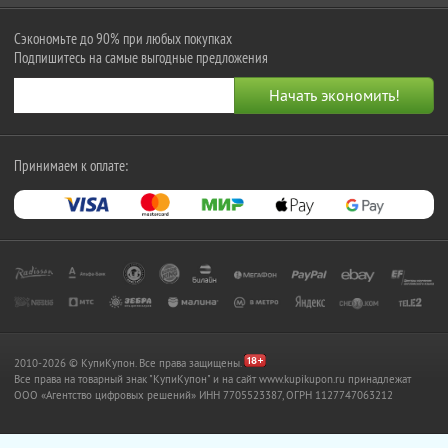
Сэкономьте до 90% при любых покупках
Подпишитесь на самые выгодные предложения
Принимаем к оплате:
2010-2026 © КупиКупон. Все права защищены.
Все права на товарный знак "КупиКупон" и на сайт www.kupikupon.ru принадлежат
OOO «Агентство цифровых решений» ИНН 7705523387, ОГРН 1127747063212