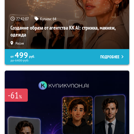
22:42:06
Купили:
64
Создание образа от агентства KK AI: стрижка, макияж,
одежда
Россия
499
ПОДРОБНЕЕ
от
руб.
до
6400
руб.
-61
%