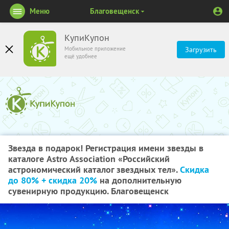
Меню
Благовещенск
КупиКупон
Мобильное приложение
Загрузить
ещё удобнее
Звезда в подарок! Регистрация имени звезды в
каталоге Astro Association «Российский
астрономический каталог звездных тел».
Скидка
до 80% + скидка 20%
на дополнительную
сувенирную продукцию. Благовещенск