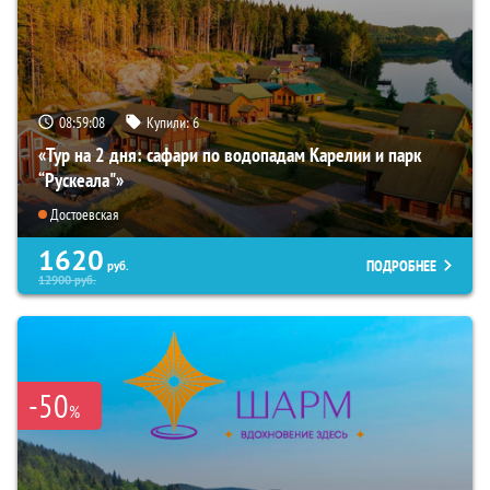
08:59:07
Купили:
6
«Тур на 2 дня: сафари по водопадам Карелии и парк
“Рускеала"»
Достоевская
1620
ПОДРОБНЕЕ
руб.
12900
руб.
-50
%