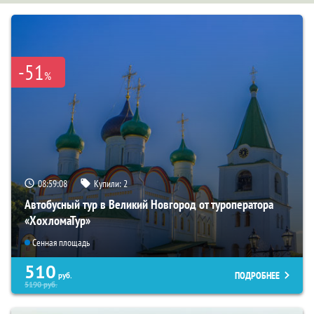
-51
%
08:59:07
Купили:
2
Автобусный тур в Великий Новгород от туроператора
«ХохломаТур»
Сенная площадь
510
ПОДРОБНЕЕ
руб.
5190
руб.