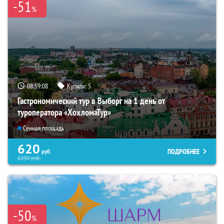
-51
%
08:59:07
Купили:
5
Гастрономический тур в Выборг на 1 день от
туроператора «ХохломаТур»
Сенная площадь
620
ПОДРОБНЕЕ
руб.
6290
руб.
-50
%