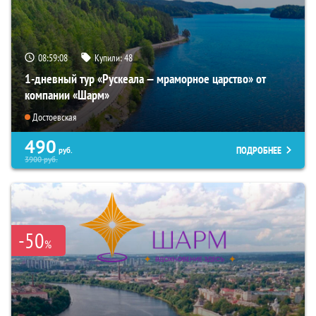
08:59:07
Купили:
48
1-дневный тур «Рускеала — мраморное царство» от
компании «Шарм»
Достоевская
490
ПОДРОБНЕЕ
руб.
3900
руб.
-50
%