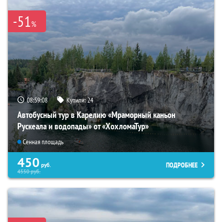
-51
%
08:59:07
Купили:
24
Автобусный тур в Карелию «Мраморный каньон
Рускеала и водопады» от «ХохломаТур»
Сенная площадь
450
ПОДРОБНЕЕ
руб.
4550
руб.