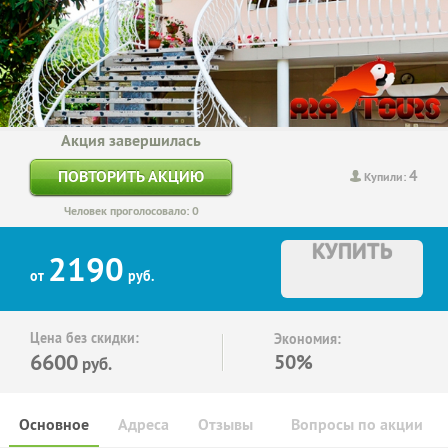
Акция завершилась
4
ПОВТОРИТЬ АКЦИЮ
Купили:
Человек проголосовало: 0
КУПИТЬ
2190
от
руб.
Цена без скидки:
Экономия:
6600
50%
руб.
Основное
Адреса
Отзывы
Вопросы по акции