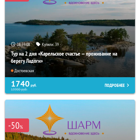
08:59:07
Купили:
39
Тур на 2 дня «Карельское счастье — проживание на
берегу Ладоги»
Достоевская
1740
ПОДРОБНЕЕ
руб.
13900
руб.
-50
%