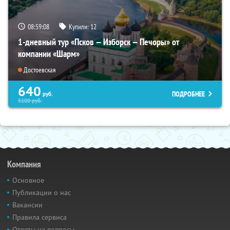
08:59:07
Купили:
12
1-дневный тур «Псков — Изборск — Печоры» от
компании «Шарм»
Достоевская
640
ПОДРОБНЕЕ
руб.
5100
руб.
Компания
Основное
Публикации о нас
Вакансии
Правила сервиса
Ответы на вопросы