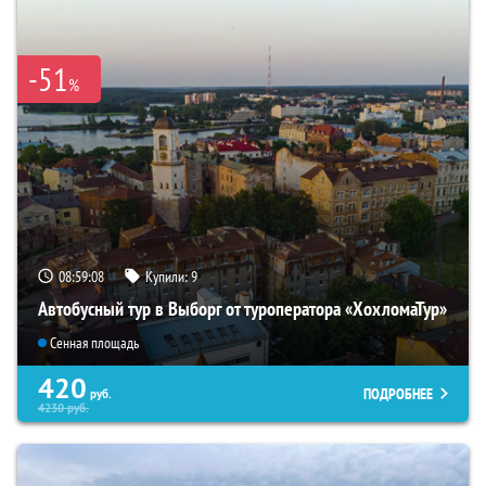
-51
%
08:59:07
Купили:
9
Автобусный тур в Выборг от туроператора «ХохломаТур»
Сенная площадь
420
ПОДРОБНЕЕ
руб.
4230
руб.