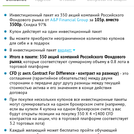
Инвестиционный пакет из 350 акций компаний Российского
Фондового рынка от
A&P Financial Group
за
105р. вместо
3500р.
Скидка 97%
Купон действует на один инвестиционный пакет
Вы можете приобрести неограниченное количество купонов
для себя и в подарок
В инвестиционный пакет
входит:
Итого в пакете: 350 акций компаний Российского Фондового
рынка
, которые соответствуют суммарному объему в 0.8 лота в
торговой платформе
CFD (с англ. Contract For Difference - контракт на разницу)
- это
соглашение (гарантийное обязательство) между двумя
сторонами о передаче друг другу разницы между текущей
стоимостью актива и его значением в конце действия
договора
При покупке нескольких купонов все инвестиционные пакеты
могут суммироваться на одном брокерском счете (например,
если вы купили 4 купона на одном брокерском счете, у вас
будут открыты позиции на покупку 350 X 4 =1400 CFD
контрактов на акции, что в торговой платформе соответствует
3.2 торговых лота)
Каждый желающий может бесплатно пройти обучающий