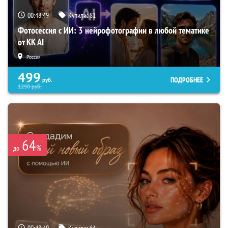
00:48:49
Купили:
81
Фотосессия с ИИ: 3 нейрофотографии в любой тематике
от KK AI
Россия
499
ПОДРОБНЕЕ
руб.
1290
руб.
64
%
до