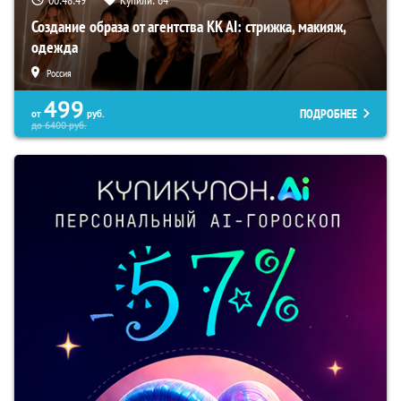
00:48:49
Купили:
64
Создание образа от агентства KK AI: стрижка, макияж,
одежда
Россия
499
ПОДРОБНЕЕ
от
руб.
до
6400
руб.