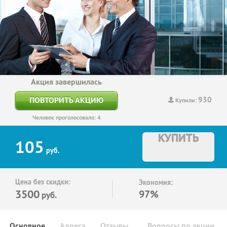
Акция завершилась
930
ПОВТОРИТЬ АКЦИЮ
Купили:
Человек проголосовало: 4
КУПИТЬ
105
руб.
Цена без скидки:
Экономия:
3500
97%
руб.
Основное
Адреса
Отзывы
Вопросы по акции