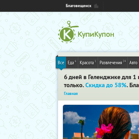
Благовещенск
6
1
24
Все
Еда
Красота
Развлечения
Авто
6 дней в Геленджике для 1
только.
Скидка до 58%
. Бл
Главная