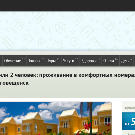
1
31
26
13
12
1
16
6
Обучение
Товары
Туры
Услуги
Здоровье
Отели
Дети
 или 2 человек: проживание в комфортных номерах,
аговещенск
Купил
от
Цена