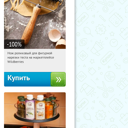
-100
%
Нож роликовый для фигурной
15:05:03
Получили:
266
нарезки теста на маркетплейсе
Россия
Wildberries
Купить