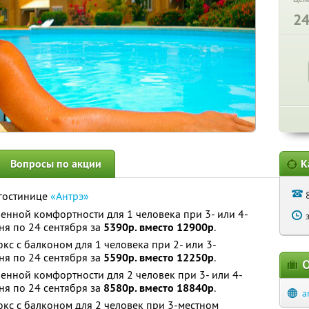
2
Вопросы по акции
К
 гостинице
«Антрэ»
нной комфортности для 1 человека при 3- или 4-
ня по 24 сентября за
5390р. вместо 12900р
.
с с балконом для 1 человека при 2- или 3-
ня по 24 сентября за
5590р. вместо 12250р
.
О
нной комфортности для 2 человек при 3- или 4-
ня по 24 сентября за
8580р. вместо 18840р
.
a
кс с балконом для 2 человек при 3-местном