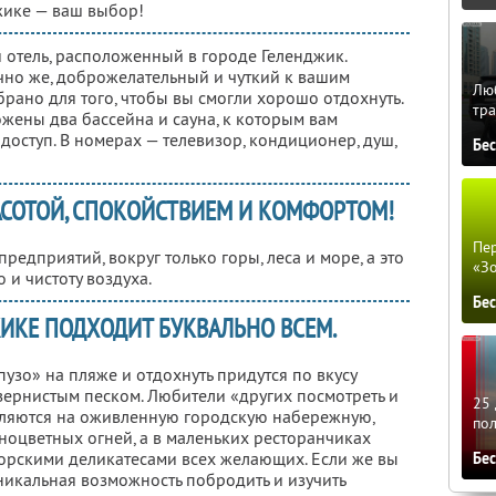
жике — ваш выбор!
 отель, расположенный в городе Геленджик.
чно же, доброжелательный и чуткий к вашим
Люб
рано для того, чтобы вы смогли хорошо отдохнуть.
тра
жены два бассейна и сауна, к которым вам
оступ. В номерах — телевизор, кондиционер, душ,
Бе
АСОТОЙ, СПОКОЙСТВИЕМ И КОМФОРТОМ!
Пер
едприятий, вокруг только горы, леса и море, а это
«З
 и чистоту воздуха.
Бе
ИКЕ ПОДХОДИТ БУКВАЛЬНО ВСЕМ.
зо» на пляже и отдохнуть придутся по вкусу
зернистым песком. Любители «других посмотреть и
25 
вляются на оживленную городскую набережную,
по
ноцветных огней, а в маленьких ресторанчиках
орскими деликатесами всех желающих. Если же вы
Бе
 уникальная возможность побродить и изучить