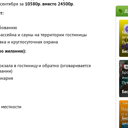
 сентября за
10580р. вместо 24500р
.
Д
т:
ебованию
Бро
ассейна и сауны на территории гостиницы
пол
вка и круглосуточная охрана
Пу
по желанию):
Бе
окзала в гостиницу и обратно (оговаривается
вании)
Бро
ино
инария
Пу
Бе
 местности
Бе
шк