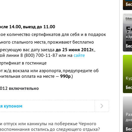
Бе
осле 14.00, выезд до 11.00
Ра
ое количество сертификатов для себя и в подарок
«Э
льного спального места, проживают бесплатно
Бе
ересующую вас дату заезда
до 25 июня 2012г.
,
ой линии 8 (800) 700-11-87 или на
сайте
ертификат в гостинице
т ж/д вокзала или аэропорта, предупредите об
ительная оплата на месте —
990р
.)
Кур
Бе
2012 включительно
ся купоном
Ра
дне
ти отпуск или каникулы на побережье Черного
 воспоминания остались до следующего отдыха?
Бе