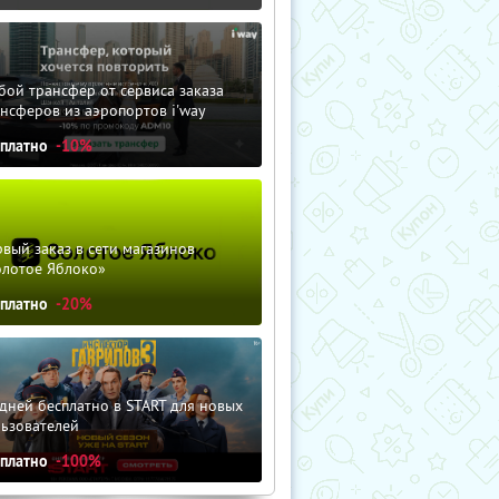
ой трансфер от сервиса заказа
нсферов из аэропортов i'way
сплатно
-10%
вый заказ в сети магазинов
олотое Яблоко»
сплатно
-20%
дней бесплатно в START для новых
льзователей
сплатно
-100%