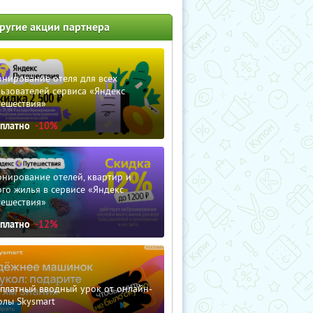
ругие акции партнера
нирование отеля для всех
ьзователей сервиса «Яндекс
тешествия»
сплатно
-10%
нирование отелей, квартир и
го жилья в сервисе «Яндекс
тешествия»
сплатно
-12%
сплатный вводный урок от онлайн-
олы Skysmart