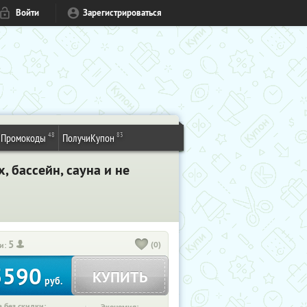
Войти
Зарегистрироваться
48
83
Промокоды
ПолучиКупон
 бассейн, сауна и не
5
(0)
и:
5590
КУПИТЬ
руб.
 без скидки: