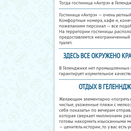
Тогда гостиница «Антрэ» в Геленд
Гостиница «Антрэ» — очень уютный
Комфортные номера, кафе и, коне
пожеланиям персонал — все подоб
На территории гостиницы располо
предоставляется неограниченный д
туалет.
ЗДЕСЬ ВСЕ ОКРУЖЕНО КР
В Геленджике нет промышленных пр
гарантирует изумительное качество
ОТДЫХ В ГЕЛЕННДЖ
Желающим элементарно «погреть пу
чистые, ухоженные пляжи с мелко
себя показать» по вечерам отпра
которая сверкает миллионами раз
готовы накормить изысканными м
— ценитель истории, то у вас есть