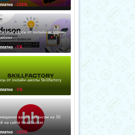
сплатно
-100%
зличные курсы от онлайн-академии
дюсон»
сплатно
-5%
сы от онлайн-школы Skillfactory
сплатно
-5%
змещение вашей вакансии на 30
й на сайте HeadHunter
сплатно
-100%