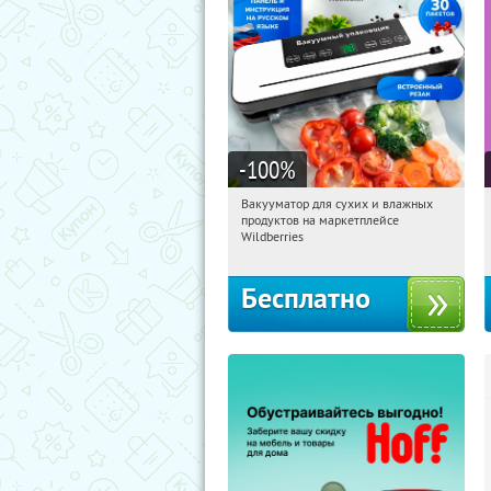
-100
%
Вакууматор для сухих и влажных
15:05:03
Получили:
190
продуктов на маркетплейсе
Россия
Wildberries
Бесплатно