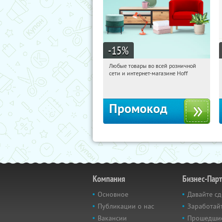
-15
%
Любые товары во всей розничной
15:05:03
Получили:
83
сети и интернет-магазине Hoff
Москва, 1-й Волоколамский проезд,
10с1
Промокод
Компания
Бизнес-Пар
Основное
Давайте сд
Публикации о нас
Заработайт
Вакансии
Прошедши