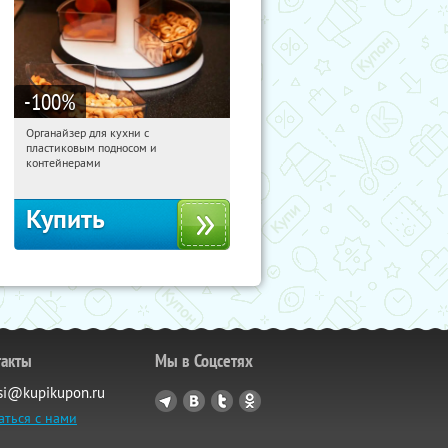
-100
%
Органайзер для кухни с
15:05:03
Получили:
312
пластиковым подносом и
Россия
контейнерами
Купить
такты
Мы в Соцсетях
si@kupikupon.ru
аться с нами