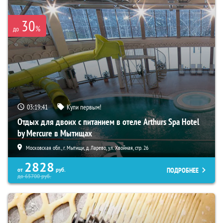
30
%
до
03:19:40
Купи первым!
Отдых для двоих с питанием в отеле Arthurs Spa Hotel
by Mercure в Мытищах
Московская обл., г. Мытищи, д. Ларево, ул. Хвойная, стр. 26
2828
ПОДРОБНЕЕ
от
руб.
до
65700
руб.