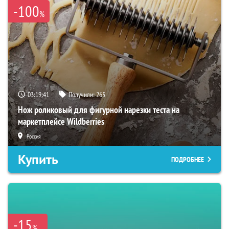
-100
%
03:19:40
Получили:
265
Нож роликовый для фигурной нарезки теста на
маркетплейсе Wildberries
Россия
Купить
ПОДРОБНЕЕ
-15
%