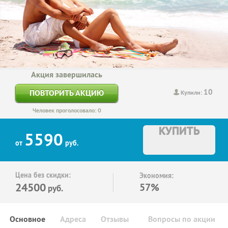
Акция завершилась
10
ПОВТОРИТЬ АКЦИЮ
Купили:
Человек проголосовало: 0
КУПИТЬ
5590
от
руб.
Цена без скидки:
Экономия:
24500
57%
руб.
Основное
Адреса
Отзывы
Вопросы по акции