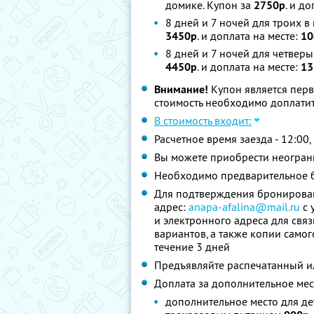
домике. Купон за
2750р
. и д
8 дней и 7 ночей для троих 
3450р
. и доплата на месте:
10
8 дней и 7 ночей для четвер
4450р
. и доплата на месте:
13
Внимание!
Купон является пер
стоимость необходимо доплатит
В стоимость входит:
Расчетное время заезда - 12:00,
Вы можете приобрести неограни
Необходимо предварительное 
Для подтверждения бронирован
адрес:
anapa-afalina@mail.ru
с 
и электронного адреса для свя
вариантов, а также копии само
течение 3 дней
Предъявляйте распечатанный и
Доплата за дополнительное мес
дополнительное место для дет