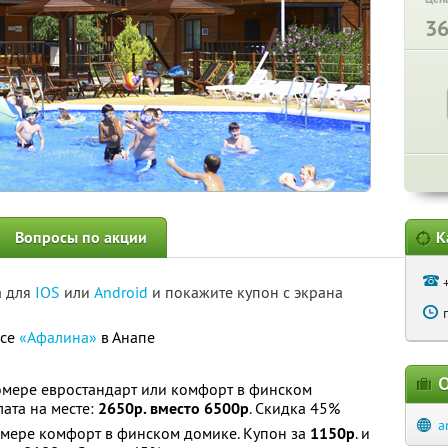
3
Вопросы по акции
К
а для
IOS
или
Android
и покажите купон с экрана
ксе
«Афалина»
в Анапе
О
номере евростандарт или комфорт в финском
лата на месте:
2650р. вместо 6500р
. Скидка 45%
a
номере комфорт в финском домике. Купон за
1150р
. и