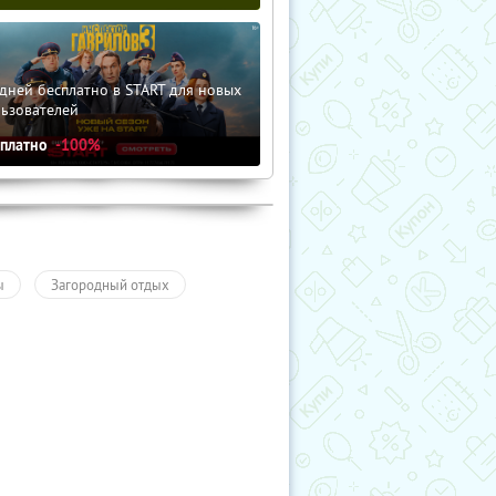
дней бесплатно в START для новых
льзователей
сплатно
-100%
ы
Загородный отдых