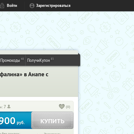
Войти
Зарегистрироваться
48
83
Промокоды
ПолучиКупон
Афалина» в Анапе с
7
(0)
и:
900
КУПИТЬ
руб.
 без скидки: