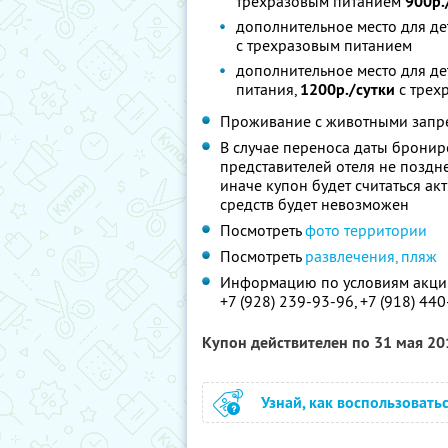
трехразовым питанием
900р.
дополнительное место для де
с трехразовым питанием
дополнительное место для дет
питания,
1200р./сутки
с трех
Проживание с животными зап
В случае переноса даты брони
представителей отеля не поздне
иначе купон будет считаться а
средств будет невозможен
Посмотреть
фото территории
Посмотреть
развлечения, пляж
Информацию по условиям акции
+7 (928) 239-93-96, +7 (918) 44
Купон действителен по 31 мая 2
Узнай, как воспользовать