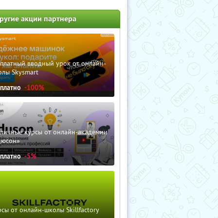
ругие акции партнера
сплатный вводный урок от онлайн-
олы Skysmart
сплатно
-100%
зличные курсы от онлайн-академии
дюсон»
сплатно
-5%
сы от онлайн-школы Skillfactory