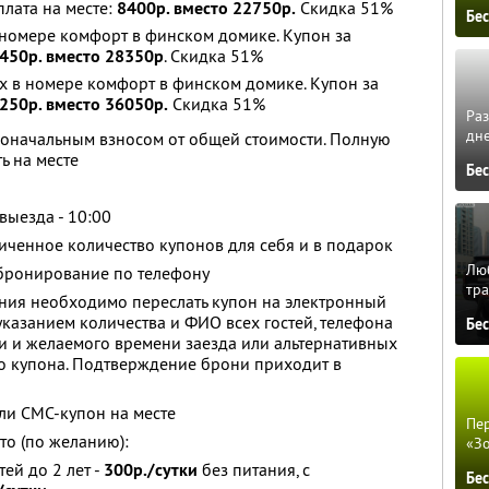
оплата на месте:
8400р. вместо 22750р.
Скидка 51%
Бе
в номере комфорт в финском домике. Купон за
450р. вместо 28350р
. Скидка 51%
ых в номере комфорт в финском домике. Купон за
250р. вместо 36050р.
Скидка 51%
Ра
дне
воначальным взносом от общей стоимости. Полную
ь на месте
Бе
 выезда - 10:00
ченное количество купонов для себя и в подарок
Люб
бронирование по телефону
тра
ия необходимо переслать купон на электронный
указанием количества и ФИО всех гостей, телефона
Бе
зи и желаемого времени заезда или альтернативных
го купона. Подтверждение брони приходит в
ли СМС-купон на месте
Пер
то (по желанию):
«З
ей до 2 лет -
300р./сутки
без питания, с
Бе