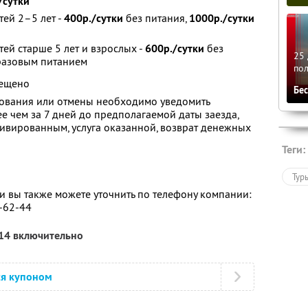
/сутки
тей 2–5 лет -
400р./сутки
без питания,
1000р./сутки
ей старше 5 лет и взрослых -
600р./сутки
без
25 
разовым питанием
по
рещено
Бе
рования или отмены необходимо уведомить
е чем за 7 дней до предполагаемой даты заезда,
ктивированным, услуга оказанной, возврат денежных
Теги:
Тур
 вы также можете уточнить по телефону компании:
0-62-44
014 включительно
ся купоном