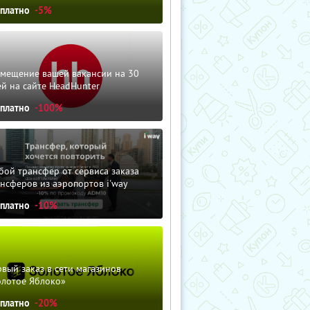
сплатно
-5%
змещение вашей вакансии на 30
й на сайте HeadHunter
сплатно
-100%
ой трансфер от сервиса заказа
нсферов из аэропортов i'way
сплатно
-10%
вый заказ в сети магазинов
олотое Яблоко»
сплатно
-20%