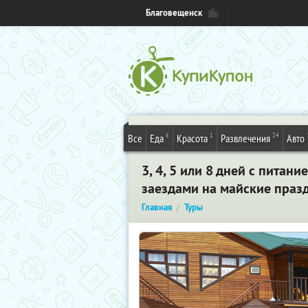
Благовещенск
6
1
24
Все
Еда
Красота
Развлечения
Авто
3, 4, 5 или 8 дней с пита
заездами на майские праз
Главная
Туры