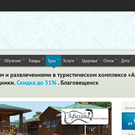
1
31
25
13
12
1
16
6
Обучение
Товары
Туры
Услуги
Здоровье
Отели
Дети
нием и развлечениями в туристическом комплексе «
дники.
Скидка до 51%
. Благовещенск
Купил
от
Цена