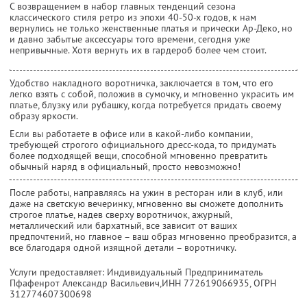
С возвращением в набор главных тенденций сезона
классического стиля ретро из эпохи 40-50-х годов, к нам
вернулись не только женственные платья и прически Ар-Деко, но
и давно забытые аксессуары того времени, сегодня уже
непривычные. Хотя вернуть их в гардероб более чем стоит.
Удобство накладного воротничка, заключается в том, что его
легко взять с собой, положив в сумочку, и мгновенно украсить им
платье, блузку или рубашку, когда потребуется придать своему
образу яркости.
Если вы работаете в офисе или в какой-либо компании,
требующей строгого официального дресс-кода, то придумать
более подходящей вещи, способной мгновенно превратить
обычный наряд в официальный, просто невозможно!
После работы, направляясь на ужин в ресторан или в клуб, или
даже на светскую вечеринку, мгновенно вы сможете дополнить
строгое платье, надев сверху воротничок, ажурный,
металлический или бархатный, все зависит от ваших
предпочтений, но главное – ваш образ мгновенно преобразится, а
все благодаря одной изящной детали – воротничку.
Услуги предоставляет: Индивидуальный Предприниматель
Пфафенрот Александр Васильевич,
ИНН 772619066935
, ОГРН
312774607300698