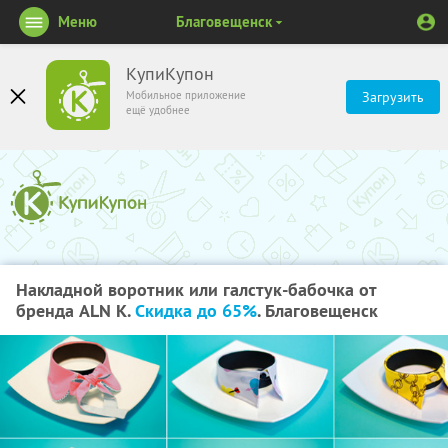
Меню
Благовещенск
КупиКупон
Мобильное приложение
Загрузить
ещё удобнее
Накладной воротник или галстук-бабочка от
бренда ALN K.
Скидка до 65%
. Благовещенск