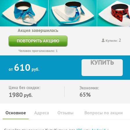
Акция завершилась
2
ПОВТОРИТЬ АКЦИЮ
Купили:
Человек проголосовало: 1
КУПИТЬ
610
от
руб.
Цена без скидки:
Экономия:
1980
65%
руб.
Основное
Адреса
Отзывы
Вопросы по акции