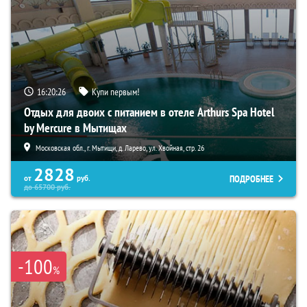
16:20:25
Купи первым!
Отдых для двоих с питанием в отеле Arthurs Spa Hotel
by Mercure в Мытищах
Московская обл., г. Мытищи, д. Ларево, ул. Хвойная, стр. 26
2828
ПОДРОБНЕЕ
от
руб.
до
65700
руб.
-100
%