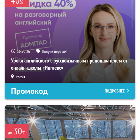
-40
%
16:20:25
Получи первым!
Уроки английского с русскоязычным преподавателем от
онлайн-школы «Инглекс»
Россия
Промокод
ПОДРОБНЕЕ
30
%
до