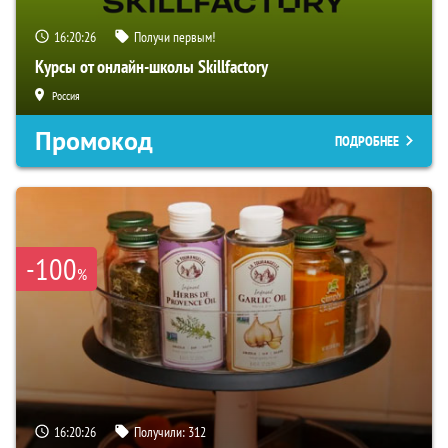
16:20:25
Получи первым!
Курсы от онлайн-школы Skillfactory
Россия
Промокод
ПОДРОБНЕЕ
-100
%
16:20:25
Получили:
312