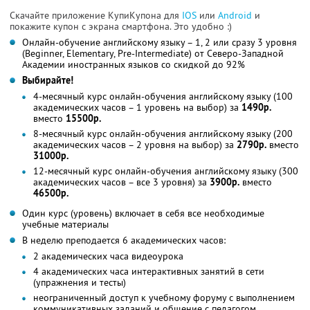
Скачайте приложение КупиКупона для
IOS
или
Android
и
покажите купон с экрана смартфона. Это удобно :)
Онлайн-обучение английскому языку – 1, 2 или сразу 3 уровня
(Beginner, Elementary, Pre-Intermediate) от Северо-Западной
Академии иностранных языков со скидкой до 92%
Выбирайте!
4-месячный курс онлайн-обучения английскому языку (100
академических часов – 1 уровень на выбор) за
1490р.
вместо
15500р.
8-месячный курс онлайн-обучения английскому языку (200
академических часов – 2 уровня на выбор) за
2790р.
вместо
31000р.
12-месячный курс онлайн-обучения английскому языку (300
академических часов – все 3 уровня) за
3900р.
вместо
46500р.
Один курс (уровень) включает в себя все необходимые
учебные материалы
В неделю преподается 6 академических часов:
2 академических часа видеоурока
4 академических часа интерактивных занятий в сети
(упражнения и тесты)
неограниченный доступ к учебному форуму с выполнением
коммуникативных заданий и общение с педагогом