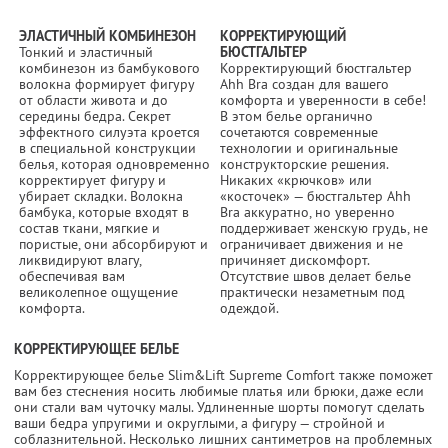
ЭЛАСТИЧНЫЙ КОМБИНЕЗОН
КОРРЕКТИРУЮЩИЙ
Тонкий и эластичный
БЮСТГАЛЬТЕР
комбинезон из бамбукового
Корректирующий бюстгальтер
волокна формирует фигуру
Ahh Bra создан для вашего
от области живота и до
комфорта и уверенности в себе!
середины бедра. Секрет
В этом белье органично
эффектного силуэта кроется
сочетаются современные
в специальной конструкции
технологии и оригинальные
белья, которая одновременно
конструкторские решения.
корректирует фигуру и
Никаких «крючков» или
убирает складки. Волокна
«косточек» — бюстгальтер Ahh
бамбука, которые входят в
Bra аккуратно, но уверенно
состав ткани, мягкие и
поддерживает женскую грудь, не
пористые, они абсорбируют и
ограничивает движения и не
ликвидируют влагу,
причиняет дискомфорт.
обеспечивая вам
Отсутствие швов делает белье
великолепное ощущение
практически незаметным под
комфорта.
одеждой.
КОРРЕКТИРУЮЩЕЕ БЕЛЬЕ
Корректирующее белье Slim&Lift Supreme Comfort также поможет
вам без стеснения носить любимые платья или брюки, даже если
они стали вам чуточку малы. Удлиненные шорты помогут сделать
ваши бедра упругими и округлыми, а фигуру — стройной и
соблазнительной. Несколько лишних сантиметров на проблемных