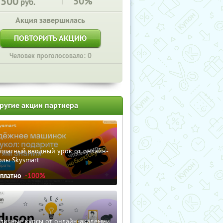
3500
50%
руб.
Акция завершилась
ПОВТОРИТЬ АКЦИЮ
Человек проголосовало: 0
ругие акции партнера
сплатный вводный урок от онлайн-
олы Skysmart
сплатно
-100%
зличные курсы от онлайн-академии