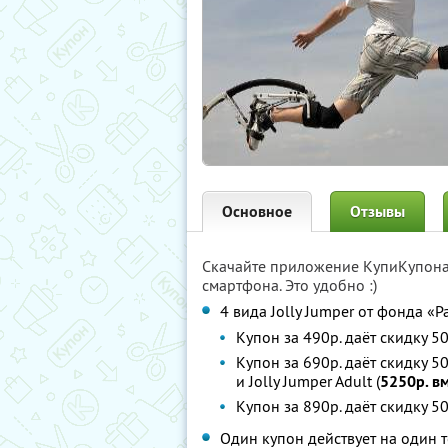
Основное
Отзывы
Скачайте приложение КупиКупон
смартфона. Это удобно :)
4 вида Jolly Jumper от фонда «
Купон за 490р. даёт скидку 50
Купон за 690р. даёт скидку 50%
и Jolly Jumper Adult (
5250р. в
Купон за 890р. даёт скидку 50
Один купон действует на один 