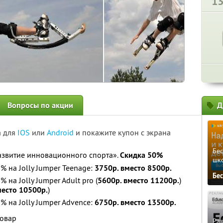
1
Вопросы по акции
Д
а для
IOS
или
Android
и покажите купон с экрана
Бе
Развитие инновационного спорта».
Скидка 50%
шк
% на Jolly Jumper Teenage:
3750р. вместо 8500р.
Бе
 на Jolly Jumper Adult pro (
5600р. вместо 11200р.
)
место 10500р.
)
% на Jolly Jumper Advence:
6750р. вместо 13500р.
товар
Ра