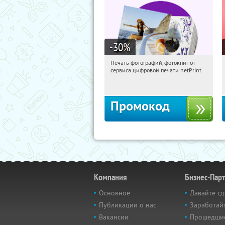
-30
%
Печать фотографий, фотокниг от
06:27:34
Получили:
4
сервиса цифровой печати netPrint
Россия
Промокод
Компания
Бизнес-Пар
Основное
Давайте сд
Публикации о нас
Заработайт
Вакансии
Прошедши