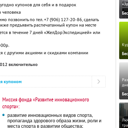
«Э
угодно купонов для себя и в подарок
о человека
Бе
о позвонить по тел. +7 (906) 127-20-86, сделать
 также предъявить распечатанный купон на месте
ется в течение 7 дней «ЖелДорЭкспедицией» или
Кур
400р.
ся с другими акциями и скидками компании
Бе
2012 включительно
Ра
ся купоном
дне
Бе
Миссия фонда «Развитие инновационного
спорта»:
развитие инновационных видов спорта,
Люб
пропаганда здорового образа жизни, роли и
тра
места спорта в развитии общества;