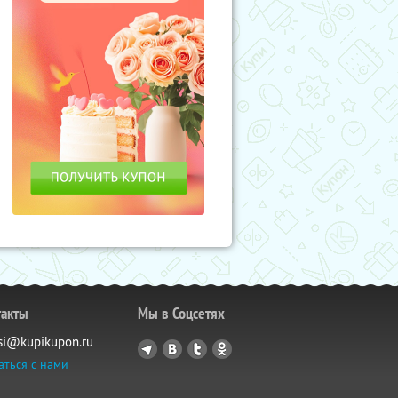
такты
Мы в Соцсетях
si@kupikupon.ru
аться с нами