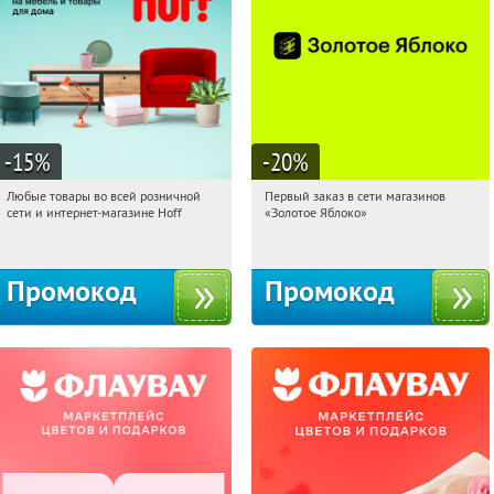
-15
%
-20
%
Любые товары во всей розничной
Первый заказ в сети магазинов
06:27:34
Получили:
83
06:27:34
Получи первым!
сети и интернет-магазине Hoff
«Золотое Яблоко»
Москва, 1-й Волоколамский проезд,
Россия
10с1
Промокод
Промокод