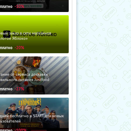
сплатно
-10%
вый заказ в сети магазинов
олотое Яблоко»
сплатно
-20%
ание от сервиса доставки
вильного питания Justfood
сплатно
-27%
дней бесплатно в START для новых
льзователей
сплатно
-100%