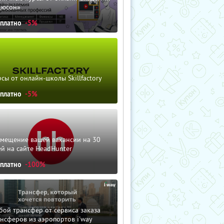
дюсон»
сплатно
-5%
сы от онлайн-школы Skillfactory
сплатно
-5%
змещение вашей вакансии на 30
й на сайте HeadHunter
сплатно
-100%
ой трансфер от сервиса заказа
нсферов из аэропортов i'way