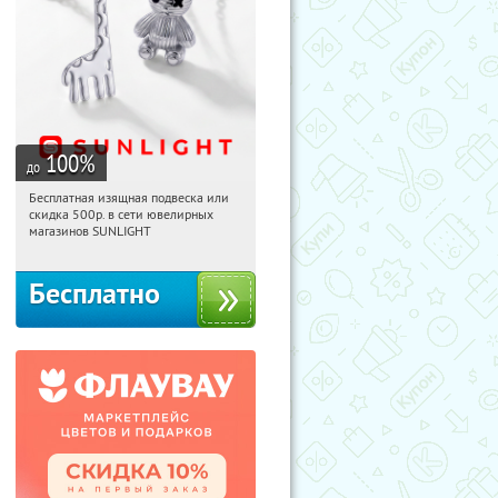
100
%
до
Бесплатная изящная подвеска или
06:27:34
Получили:
73
скидка 500р. в сети ювелирных
Россия
магазинов SUNLIGHT
Бесплатно