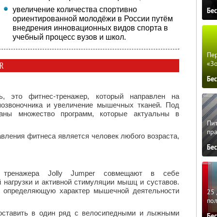
увеличение количества спортивно
Бе
ориентированной молодёжи в России путём
внедрения инновационных видов спорта в
учебный процесс вузов и школ.
Пер
«З
R
Бе
ь, это фитнес-тренажер, который направлен на
позвоночника и увеличение мышечных тканей. Под
саны множество программ, которые актуальны в
Пит
пра
авления фитнеса является человек любого возраста,
Бе
м тренажера Jolly Jumper совмещают в себе
 нагрузки и активной стимуляции мышц и суставов.
ь, определяющую характер мышечной деятельности
25 
по
поставить в один ряд с велосипедными и лыжными
Бе