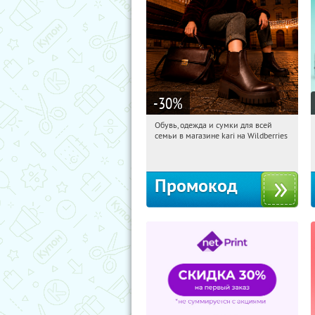
-30
%
Обувь, одежда и сумки для всей
06:27:34
Получили:
31
семьи в магазине kari на Wildberries
Россия
Промокод