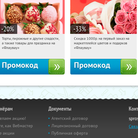
-20
%
-33
%
Торты, пирожные и другие сладости,
Скидка 1000р. на первый заказ на
06:27:34
Получили:
6
06:27:34
Получили:
18
а также товары для праздника на
маркетплейсе цветов и подарков
Россия
Россия
«Флаувау»
«Флаувау»
Промокод
Промокод
тнёрам
Документы
Кон
елаем акцию!
Агентский договор
spro
е, как Вебмастер
Лицензионный договор
Связ
е акции
Публичная оферта