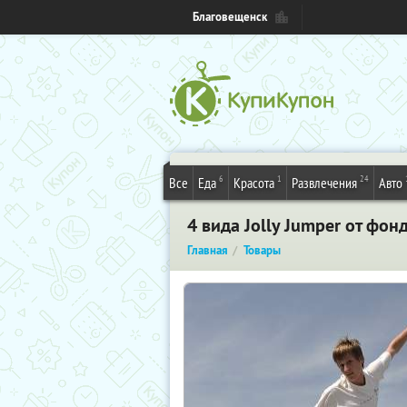
Благовещенск
6
1
24
Все
Еда
Красота
Развлечения
Авто
4 вида Jolly Jumper от фо
Главная
Товары