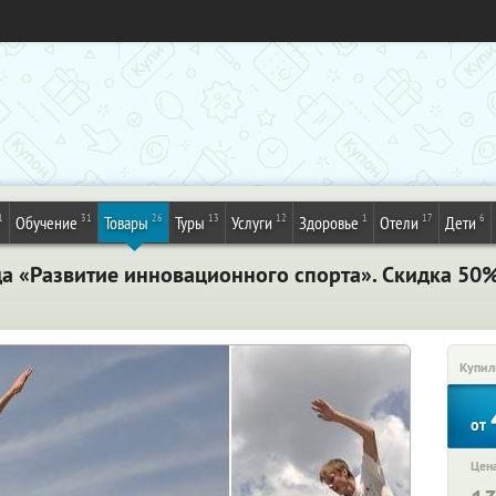
1
31
26
13
12
1
17
6
Обучение
Товары
Туры
Услуги
Здоровье
Отели
Дети
нда «Развитие инновационного спорта». Скидка 50
Купил
от
Цена