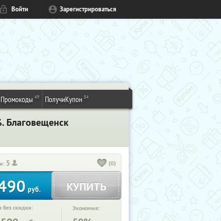
Войти
Зарегистрироваться
49
84
Промокоды
ПолучиКупон
%. Благовещенск
5
(0)
и:
490
КУПИТЬ
руб.
 без скидки:
Экономия: