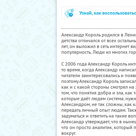
Узнай, как воспользовать
Александр Король родился в Ленин
детства отличался от всех остальн
лет, он выложил в сеть интернет 
популярность. Люди из многих гор
С 2006 года Александр Король инт
то время, когда Александр написа
читатели заинтересовались и поя
поэтому Александр Король записал
как и с какой стороны смотрел на
том, что понятия добра и зла, как т
которые даёт людям система, нужн
Александром, не так сложны, как к
передать личный опыт людям. Так
задуматься и ответить на такие вопр
Александр утверждает, что в ныне
что он просто аналитик, который п
вокруг.