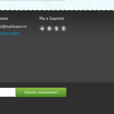
такты
Мы в Соцсетях
si@kupikupon.ru
аться с нами