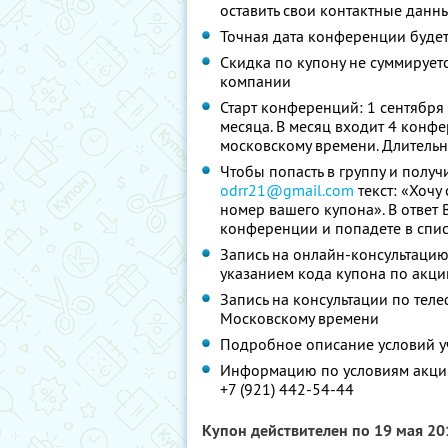
оставить свои контактные данн
Точная дата конференции буде
Скидка по купону не суммируе
компании
Старт конференций: 1 сентября
месяца. В месяц входит 4 конф
московскому времени. Длительн
Чтобы попасть в группу и получ
odrr21@gmail.com
текст: «Хочу
номер вашего купона». В ответ 
конференции и попадете в спи
Запись на онлайн-консультацию
указанием кода купона по акци
Запись на консультации по теле
Московскому времени
Подробное описание условий у
Информацию по условиям акции
+7 (921) 442-54-44
Купон действителен по 19 мая 2