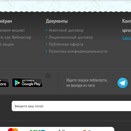
тнёрам
Документы
Кон
елаем акцию!
Агентский договор
spro
е, как Вебмастер
Лицензионный договор
Связ
е акции
Публичная оферта
Политика конфиденциальности
Ищите скидки поблизости,
не выходя из чата: