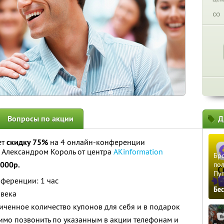
∞
Вопросы по акции
Д
ет
скидку 75%
на 4 онлайн-конференции
с Александром Король от центра
AKinformation
Бро
8000р.
пол
Пу
ференции: 1 час
Бе
овека
ченное количество купонов для себя и в подарок
имо позвонить по указанным в акции телефонам и