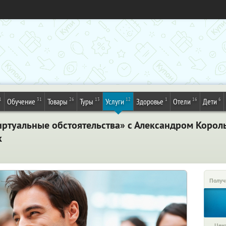
1
31
26
13
12
1
16
6
Обучение
Товары
Туры
Услуги
Здоровье
Отели
Дети
туальные обстоятельства» с Александром Король о
к
Получ
Цена