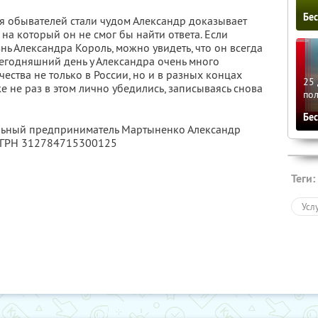
Бе
ля обывателей стали чудом Александр доказывает
, на который он не смог бы найти ответа. Если
нь Александра Король, можно увидеть, что он всегда
сегодняшний день у Александра очень много
ества не только в России, но и в разных концах
25 
е не раз в этом лично убедились, записываясь снова
по
Бе
альный предприниматель Мартыненко Александр
ОГРН 312784715300125
Теги:
Усл