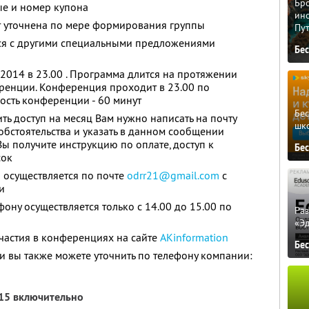
Бро
ые и номер купона
ино
т уточнена по мере формирования группы
Пу
тся с другими специальными предложениями
Бе
 2014 в 23.00 . Программа длится на протяжении
еренции. Конференция проходит в 23.00 по
ость конференции - 60 минут
Бе
ить доступ на месяц Вам нужно написать на почту
шк
 обстоятельства и указать в данном сообщении
Вы получите инструкцию по оплате, доступ к
Бе
сок
 осуществляется по почте
odrr21@gmail.com
с
и
фону осуществляется только с 14.00 до 15.00 по
Ра
«Э
частия в конференциях на сайте
AKinformation
Бе
 вы также можете уточнить по телефону компании:
015 включительно