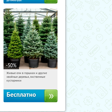
до
6400
руб.
-50
%
Живые ели в горшках и другие
11:59:47
Получили:
53
хвойные деревья, лиственные
Московская обл., г. Химки,
кустарники
территориальное управление
Кутузовское
Бесплатно