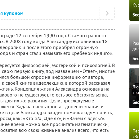
Кур
ся купоном
Бе
граде 12 сентября 1990 года. С самого раннего
ых. В 2008 году, когда Александру исполнилось 18
Ра
видеоролик и после этого приобрел огромную
дне
одов и стран стали называть его «ребенок индиго».
Бе
ересуется философией, эзотерикой и психологией. В
л свою первую книгу, под названием «Ответ», многие
вился большой спрос на информацию от автора,
 к своей книге видеолекцию, в которой рассказал
Люб
 жизнь. Концепция жизни Александра основана на
тра
акового не существует, то есть все обстоятельства,
ы для их же развития. Цели, преследуемые
Бе
ажется. Задача очень проста - донести знания и
же в цели Александра входит помочь людям понять,
осы, как: «Кто я?», «Где я?», и «Зачем я здесь?».
шнее время можно все просчитать математически,
освятил всю свою жизнь на анализ всего, что есть
Пер
«З