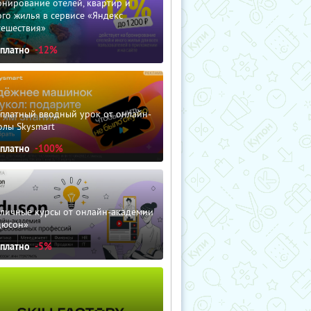
нирование отелей, квартир и
го жилья в сервисе «Яндекс
тешествия»
сплатно
-12%
сплатный вводный урок от онлайн-
олы Skysmart
сплатно
-100%
зличные курсы от онлайн-академии
дюсон»
сплатно
-5%