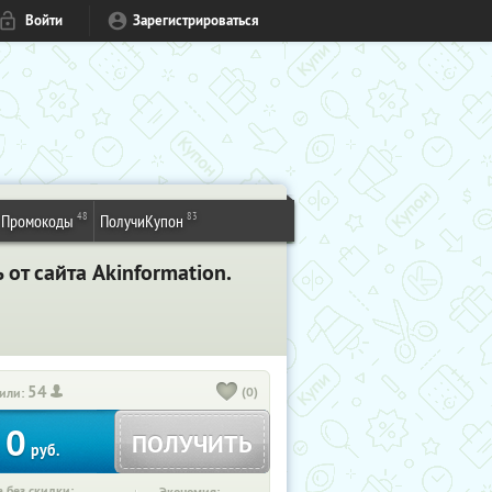
Войти
Зарегистрироваться
48
83
Промокоды
ПолучиКупон
т сайта Akinformation.
54
(0)
или:
0
ПОЛУЧИТЬ
руб.
 без скидки: