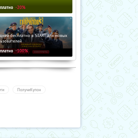
сплатно
-20%
дней бесплатно в START для новых
льзователей
сплатно
-100%
уги
ПолучиКупон