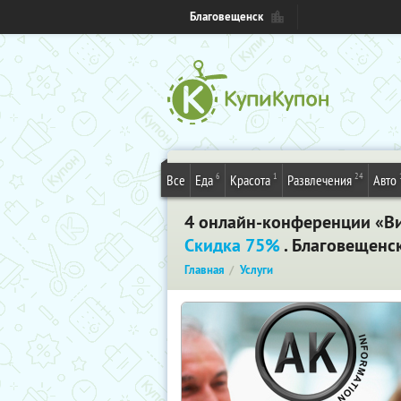
Благовещенск
6
1
24
Все
Еда
Красота
Развлечения
Авто
4 онлайн-конференции «Вир
Скидка 75%
. Благовещенс
Главная
Услуги