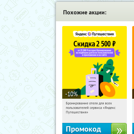
Похожие акции:
-10
%
Бронирование отеля для всех
11:59:47
Получи первым!
пользователей сервиса «Яндекс
Россия
Путешествия»
Промокод