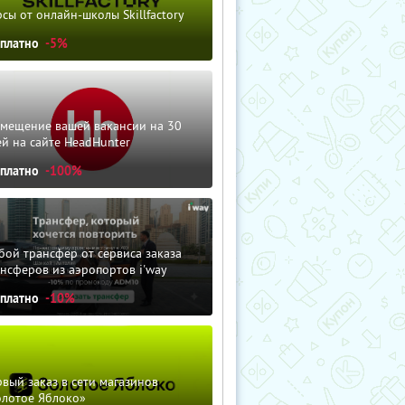
сы от онлайн-школы Skillfactory
сплатно
-5%
змещение вашей вакансии на 30
й на сайте HeadHunter
сплатно
-100%
ой трансфер от сервиса заказа
нсферов из аэропортов i'way
сплатно
-10%
вый заказ в сети магазинов
олотое Яблоко»