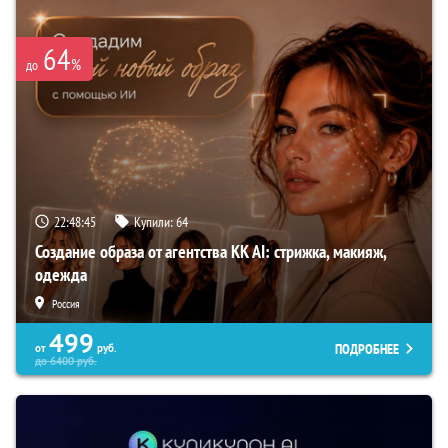
64
%
до
22:48:44
Купили:
64
Создание образа от агентства KK AI: стрижка, макияж,
одежда
Россия
499
ПОДРОБНЕЕ
от
руб.
до
6400
руб.