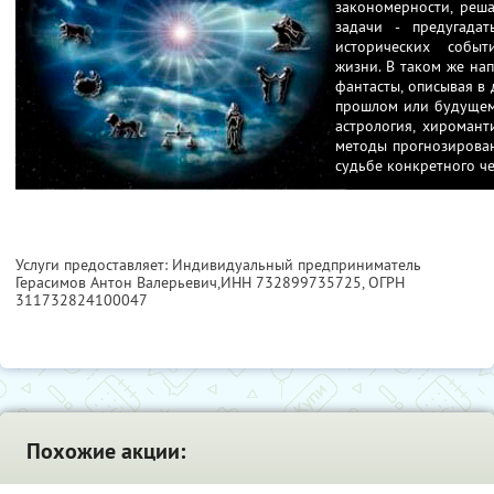
закономерности, реша
задачи - предугада
исторических событ
жизни. В таком же на
фантасты, описывая в
прошлом или будущем 
астрология, хиромант
методы прогнозирован
судьбе конкретного че
Услуги предоставляет: Индивидуальный предприниматель
Герасимов Антон Валерьевич,
ИНН 732899735725
, ОГРН
311732824100047
Похожие акции: