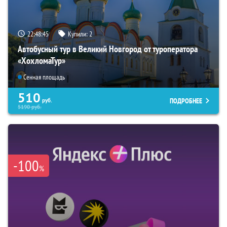
22:48:44
Купили:
2
Автобусный тур в Великий Новгород от туроператора
«ХохломаТур»
Сенная площадь
510
ПОДРОБНЕЕ
руб.
5190
руб.
-100
%