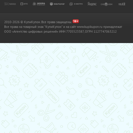
2010-2026 © КупиКупон. Все права защищены.
Все права на товарный знак "КупиКупон" и на сайт www.kupikupon.ru принадлежат
OOO «Агентство цифровых решений» ИНН 7705523387, ОГРН 1127747063212