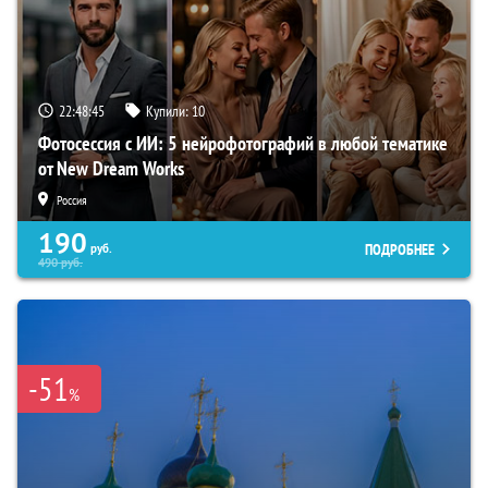
22:48:44
Купили:
10
Фотосессия с ИИ: 5 нейрофотографий в любой тематике
от New Dream Works
Россия
190
ПОДРОБНЕЕ
руб.
490
руб.
-51
%