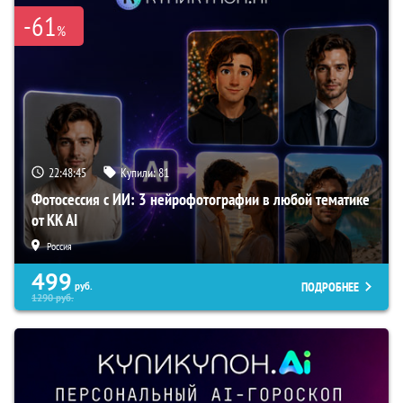
-61
%
22:48:44
Купили:
81
Фотосессия с ИИ: 3 нейрофотографии в любой тематике
от KK AI
Россия
499
ПОДРОБНЕЕ
руб.
1290
руб.