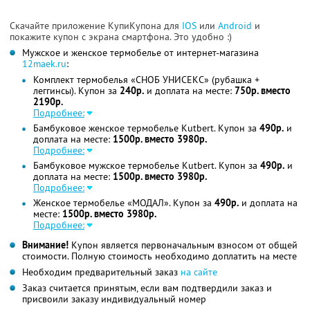
Скачайте приложение КупиКупона для
IOS
или
Android
и
покажите купон с экрана смартфона. Это удобно :)
Мужское и женское термобелье от интернет-магазина
12maek.ru
:
Комплект термобелья «СНОБ УНИСЕКС» (рубашка +
леггинсы). Купон за
240р.
и доплата на месте:
750р. вместо
2190р.
Подробнее:
Бамбуковое женское термобелье Kutbert. Купон за
490р.
и
доплата на месте:
1500р. вместо 3980р.
Подробнее:
Бамбуковое мужское термобелье Kutbert. Купон за
490р.
и
доплата на месте:
1500р. вместо 3980р.
Подробнее:
Женское термобелье «МОДАЛ». Купон за
490р.
и доплата на
месте:
1500р. вместо 3980р.
Подробнее:
Внимание!
Купон является первоначальным взносом от общей
стоимости. Полную стоимость необходимо доплатить на месте
Необходим предварительный заказ
на сайте
Заказ считается принятым, если вам подтвердили заказ и
присвоили заказу индивидуальный номер