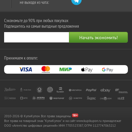
не выходя из чата:
Сэкономьте до 90% при любых покупках
Подпишитесь на самые выгодные предложения
Принимаем к оплате:
2010-2026 © КупиКупон. Все права защищены.
Все права на товарный знак "КупиКупон" и на сайт www.kupikupon.ru принадлежат
OOO «Агентство цифровых решений» ИНН 7705523387, ОГРН 1127747063212