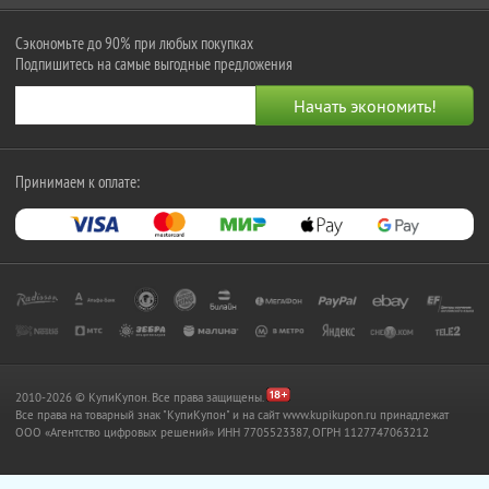
Сэкономьте до 90% при любых покупках
Подпишитесь на самые выгодные предложения
Принимаем к оплате:
2010-2026 © КупиКупон. Все права защищены.
Все права на товарный знак "КупиКупон" и на сайт www.kupikupon.ru принадлежат
OOO «Агентство цифровых решений» ИНН 7705523387, ОГРН 1127747063212